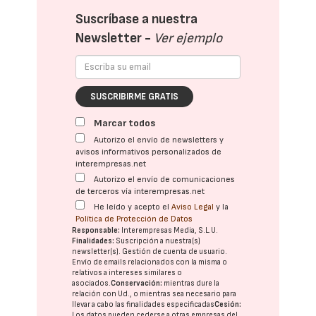
Suscríbase a nuestra
Newsletter -
Ver ejemplo
SUSCRIBIRME GRATIS
Marcar todos
Autorizo el envío de newsletters y
avisos informativos personalizados de
interempresas.net
Autorizo el envío de comunicaciones
de terceros vía interempresas.net
He leído y acepto el
Aviso Legal
y la
Política de Protección de Datos
Responsable:
Interempresas Media, S.L.U.
Finalidades:
Suscripción a nuestra(s)
newsletter(s). Gestión de cuenta de usuario.
Envío de emails relacionados con la misma o
relativos a intereses similares o
asociados.
Conservación:
mientras dure la
relación con Ud., o mientras sea necesario para
llevar a cabo las finalidades especificadas
Cesión:
Los datos pueden cederse a otras
empresas del