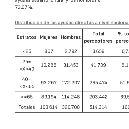
ayudas desarrollo rural y los hombres el
73,07%.
Distribución de las ayudas directas a nivel naciona
Total
% to
Estratos
Mujeres
Hombres
perceptores
pers
<25
867
2.792
3.659
0,7
25=
10.286
31.453
41.739
8,1
<X<40
40=
93.267
172.207
265.474
51,
<X<65
>=65
89.194
114.248
203.442
39,
Totales
193.614
320.700
514.314
10