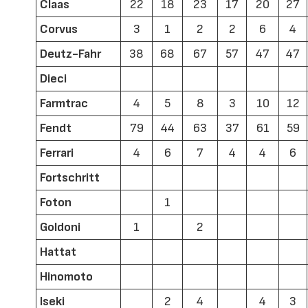
Claas
22
18
23
17
20
27
Corvus
3
1
2
2
6
4
Deutz-Fahr
38
68
67
57
47
47
Dieci
Farmtrac
4
5
8
3
10
12
Fendt
79
44
63
37
61
59
Ferrari
4
6
7
4
4
6
Fortschritt
Foton
1
Goldoni
1
2
Hattat
Hinomoto
Iseki
2
4
4
3