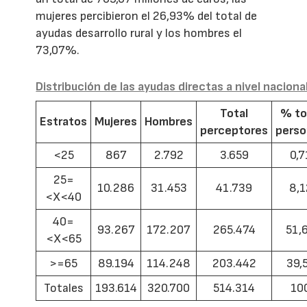
mujeres percibieron el 26,93% del total de
ayudas desarrollo rural y los hombres el
73,07%.
Distribución de las ayudas directas a nivel naciona
Total
% to
Estratos
Mujeres
Hombres
perceptores
pers
<25
867
2.792
3.659
0,7
25=
10.286
31.453
41.739
8,1
<X<40
40=
93.267
172.207
265.474
51,
<X<65
>=65
89.194
114.248
203.442
39,
Totales
193.614
320.700
514.314
10