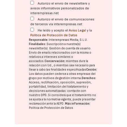
Autorizo el envío de newsletters y
avisos informativos personalizados de
interempresas.net
Autorizo el envío de comunicaciones
de terceros vía interempresas.net
He leído y acepto el
Aviso Legal
y la
Política de Protección de Datos
Responsable:
Interempresas Media, S.L.U.
Finalidades:
Suscripción a nuestra(s)
newsletter(s). Gestión de cuenta de usuario.
Envío de emails relacionados con la misma o
relativos a intereses similares o
asociados.
Conservación:
mientras dure la
relación con Ud., o mientras sea necesario para
llevar a cabo las finalidades especificadas
Cesión:
Los datos pueden cederse a otras
empresas del
grupo
por motivos de gestión interna.
Derechos:
Acceso, rectificación, oposición, supresión,
portabilidad, limitación del tratatamiento y
decisiones automatizadas:
contacte con
nuestro DPD
. Si considera que el tratamiento no
se ajusta a la normativa vigente, puede presentar
reclamación ante la
AEPD
.
Más información:
Política de Protección de Datos