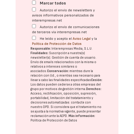
Marcar todos
Autorizo el envío de newsletters y
avisos informativos personalizados de
interempresas.net
Autorizo el envío de comunicaciones
de terceros vía interempresas.net
He leído y acepto el
Aviso Legal
y la
Política de Protección de Datos
Responsable:
Interempresas Media, S.L.U.
Finalidades:
Suscripción a nuestra(s)
newsletter(s). Gestión de cuenta de usuario.
Envío de emails relacionados con la misma o
relativos a intereses similares o
asociados.
Conservación:
mientras dure la
relación con Ud., o mientras sea necesario para
llevar a cabo las finalidades especificadas
Cesión:
Los datos pueden cederse a otras
empresas del
grupo
por motivos de gestión interna.
Derechos:
Acceso, rectificación, oposición, supresión,
portabilidad, limitación del tratatamiento y
decisiones automatizadas:
contacte con
nuestro DPD
. Si considera que el tratamiento no
se ajusta a la normativa vigente, puede presentar
reclamación ante la
AEPD
.
Más información:
Política de Protección de Datos