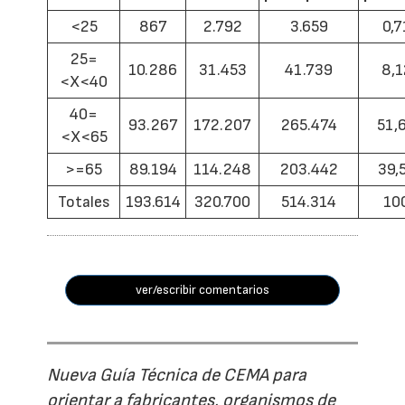
<25
867
2.792
3.659
0,7
25=
10.286
31.453
41.739
8,1
<X<40
40=
93.267
172.207
265.474
51,
<X<65
>=65
89.194
114.248
203.442
39,
Totales
193.614
320.700
514.314
10
ver/escribir comentarios
Nueva Guía Técnica de CEMA para
orientar a fabricantes, organismos de