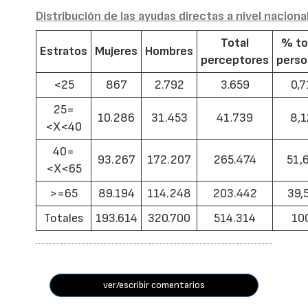
Distribución de las ayudas directas a nivel naciona
Total
% to
Estratos
Mujeres
Hombres
perceptores
pers
<25
867
2.792
3.659
0,7
25=
10.286
31.453
41.739
8,1
<X<40
40=
93.267
172.207
265.474
51,
<X<65
>=65
89.194
114.248
203.442
39,
Totales
193.614
320.700
514.314
10
ver/escribir comentarios