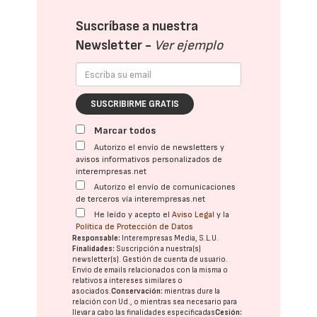
Suscríbase a nuestra
Newsletter -
Ver ejemplo
SUSCRIBIRME GRATIS
Marcar todos
Autorizo el envío de newsletters y
avisos informativos personalizados de
interempresas.net
Autorizo el envío de comunicaciones
de terceros vía interempresas.net
He leído y acepto el
Aviso Legal
y la
Política de Protección de Datos
Responsable:
Interempresas Media, S.L.U.
Finalidades:
Suscripción a nuestra(s)
newsletter(s). Gestión de cuenta de usuario.
Envío de emails relacionados con la misma o
relativos a intereses similares o
asociados.
Conservación:
mientras dure la
relación con Ud., o mientras sea necesario para
llevar a cabo las finalidades especificadas
Cesión: