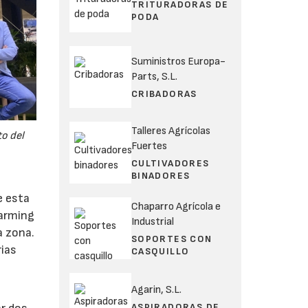
TRITURADORAS DE
PODA
Suministros Europa-
Parts, S.L.
CRIBADORAS
Talleres Agrícolas
to del
Fuertes
CULTIVADORES
BINADORES
e esta
Chaparro Agrícola e
Farming
Industrial
a zona.
SOPORTES CON
rias
CASQUILLO
Agarin, S.L.
ASPIRADORAS DE