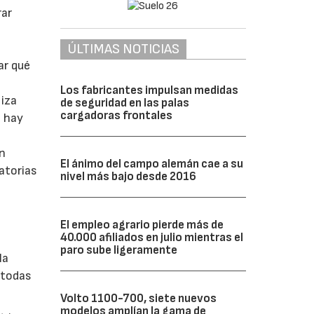
rar
ÚLTIMAS NOTICIAS
ar qué
Los fabricantes impulsan medidas
liza
de seguridad en las palas
cargadoras frontales
e hay
on
El ánimo del campo alemán cae a su
atorias
nivel más bajo desde 2016
El empleo agrario pierde más de
40.000 afiliados en julio mientras el
paro sube ligeramente
la
 todas
Volto 1100-700, siete nuevos
modelos amplían la gama de