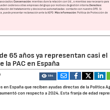
o asociados.
Conservación:
mientras dure la relación con Ud., o mientras sea necesario para
ueden cederse a otras
empresas del grupo
por motivos de gestión interna.
Derechos:
imitación del tratatamiento y decisiones automatizadas:
contacte con nuestro DPD
. Si
nte, puede presentar reclamación ante la
AEPD
.
Más información:
Política de Protección de
de 65 años ya representan casi el
e la PAC en España
6
584
 en España que reciben ayudas directas de la Política Ag
aumentó con respecto a 2024. Esta franja de edad repr