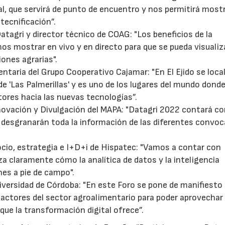
l, que servirá de punto de encuentro y nos permitirá most
tecnificación”.
Datagri y director técnico de COAG: "Los beneficios de la
mos mostrar en vivo y en directo para que se pueda visualiz
iones agrarias".
ntaria del Grupo Cooperativo Cajamar: "En El Ejido se loca
 'Las Palmerillas' y es uno de los lugares del mundo dond
tores hacia las nuevas tecnologías”.
nnovación y Divulgación del MAPA: "Datagri 2022 contará c
 desgranarán toda la información de las diferentes convoc
ocio, estrategia e I+D+i de Hispatec: "Vamos a contar con
a claramente cómo la analítica de datos y la inteligencia
nes a pie de campo".
niversidad de Córdoba: "En este Foro se pone de manifiesto 
 actores del sector agroalimentario para poder aprovechar
ue la transformación digital ofrece”.