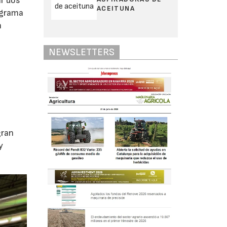
ar dos
ACEITUNA
ograma
n
NEWSLETTERS
gran
y