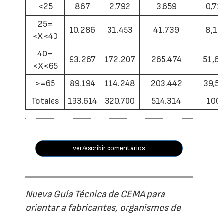
<25
867
2.792
3.659
0,7
25=
10.286
31.453
41.739
8,1
<X<40
40=
93.267
172.207
265.474
51,
<X<65
>=65
89.194
114.248
203.442
39,
Totales
193.614
320.700
514.314
10
ver/escribir comentarios
Nueva Guía Técnica de CEMA para
orientar a fabricantes, organismos de