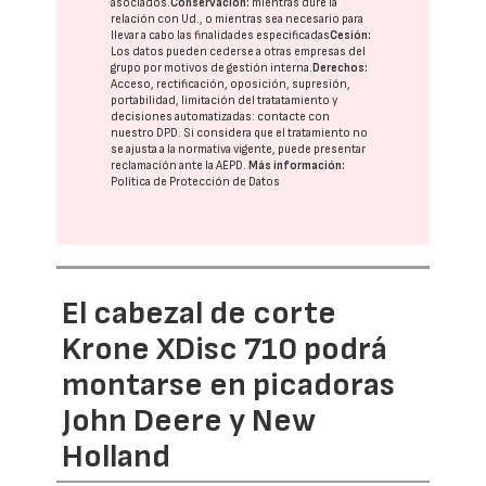
asociados.
Conservación:
mientras dure la
relación con Ud., o mientras sea necesario para
llevar a cabo las finalidades especificadas
Cesión:
Los datos pueden cederse a otras
empresas del
grupo
por motivos de gestión interna.
Derechos:
Acceso, rectificación, oposición, supresión,
portabilidad, limitación del tratatamiento y
decisiones automatizadas:
contacte con
nuestro DPD
. Si considera que el tratamiento no
se ajusta a la normativa vigente, puede presentar
reclamación ante la
AEPD
.
Más información:
Política de Protección de Datos
El cabezal de corte
Krone XDisc 710 podrá
montarse en picadoras
John Deere y New
Holland