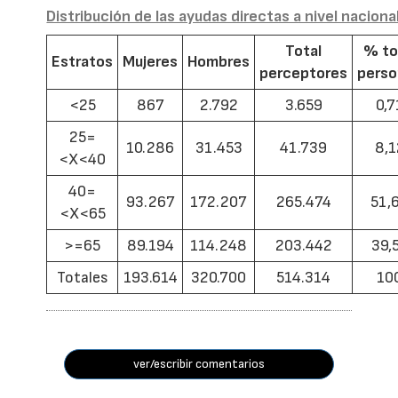
Distribución de las ayudas directas a nivel naciona
Total
% to
Estratos
Mujeres
Hombres
perceptores
pers
<25
867
2.792
3.659
0,7
25=
10.286
31.453
41.739
8,1
<X<40
40=
93.267
172.207
265.474
51,
<X<65
>=65
89.194
114.248
203.442
39,
Totales
193.614
320.700
514.314
10
ver/escribir comentarios