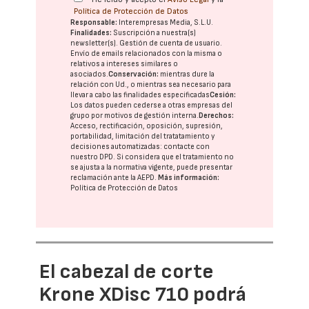
Política de Protección de Datos
Responsable:
Interempresas Media, S.L.U.
Finalidades:
Suscripción a nuestra(s)
newsletter(s). Gestión de cuenta de usuario.
Envío de emails relacionados con la misma o
relativos a intereses similares o
asociados.
Conservación:
mientras dure la
relación con Ud., o mientras sea necesario para
llevar a cabo las finalidades especificadas
Cesión:
Los datos pueden cederse a otras
empresas del
grupo
por motivos de gestión interna.
Derechos:
Acceso, rectificación, oposición, supresión,
portabilidad, limitación del tratatamiento y
decisiones automatizadas:
contacte con
nuestro DPD
. Si considera que el tratamiento no
se ajusta a la normativa vigente, puede presentar
reclamación ante la
AEPD
.
Más información:
Política de Protección de Datos
El cabezal de corte
Krone XDisc 710 podrá