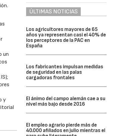
ión.
ÚLTIMAS NOTICIAS
ias
Los agricultores mayores de 65
años ya representan casi el 40% de
or
los perceptores de la PAC en
España
o un
icos
Los fabricantes impulsan medidas
de seguridad en las palas
IS);
cargadoras frontales
ores
El ánimo del campo alemán cae a su
o y
nivel más bajo desde 2016
itorial
El empleo agrario pierde más de
40.000 afiliados en julio mientras el
paro sube ligeramente