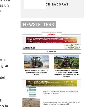
CRIBADORAS
es un
y
NEWSLETTERS
a
 en
 gran
del
a.
mo la