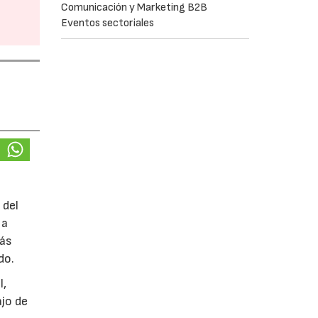
Comunicación y Marketing B2B
Eventos sectoriales
 del
 a
más
do.
l,
ajo de