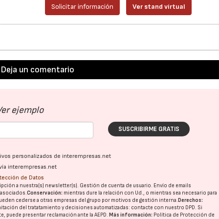
Solicitar información
Ver stand virtual
Deja un comentario
Ver ejemplo
SUSCRIBIRME GRATIS
ativos personalizados de interempresas.net
vía interempresas.net
otección de Datos
pción a nuestra(s) newsletter(s). Gestión de cuenta de usuario. Envío de emails
o asociados.
Conservación:
mientras dure la relación con Ud., o mientras sea necesario para
ueden cederse a otras
empresas del grupo
por motivos de gestión interna.
Derechos:
imitación del tratatamiento y decisiones automatizadas:
contacte con nuestro DPD
. Si
nte, puede presentar reclamación ante la
AEPD
.
Más información:
Política de Protección de