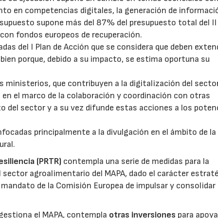
nto en competencias digitales, la generación de informació
esupuesto supone más del 87% del presupuesto total del II
23/07/2026
27/07/2026
a con fondos europeos de recuperación.
adas del I Plan de Acción que se considera que deben exte
 bien porque, debido a su impacto, se estima oportuna su
 ministerios, que contribuyen a la digitalización del secto
e, en el marco de la colaboración y coordinación con otras
o del sector y a su vez difunde estas acciones a los poten
ocadas principalmente a la divulgación en el ámbito de la
ural.
siliencia (PRTR)
contempla una serie de medidas para la
el sector agroalimentario del MAPA, dado el carácter estrat
l mandato de la Comisión Europea de impulsar y consolidar
gestiona el MAPA, contempla
otras inversiones
para apoyar