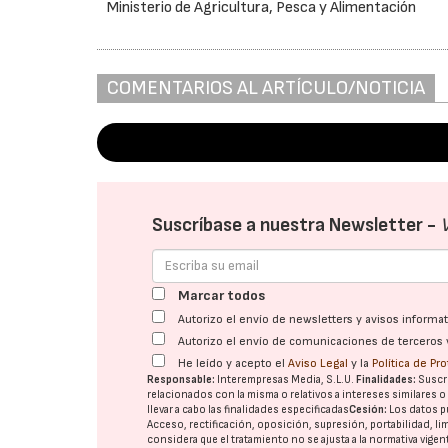
Ministerio de Agricultura, Pesca y Alimentación
COMENTARIOS AL ARTÍCULO/NOTICIA
Suscríbase a nuestra Newsletter -
Marcar todos
Autorizo el envío de newsletters y avisos inform
Autorizo el envío de comunicaciones de terceros 
He leído y acepto el
Aviso Legal
y la
Política de Pr
Responsable:
Interempresas Media, S.L.U.
Finalidades:
Suscri
relacionados con la misma o relativos a intereses similares 
llevar a cabo las finalidades especificadas
Cesión:
Los datos p
Acceso, rectificación, oposición, supresión, portabilidad, l
considera que el tratamiento no se ajusta a la normativa vige