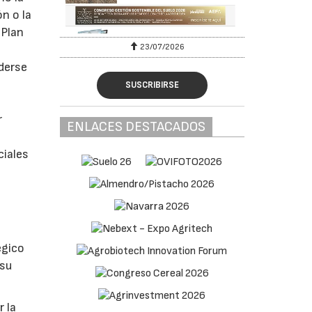
n o la
 Plan
23/07/2026
nderse
SUSCRIBIRSE
r
ENLACES DESTACADOS
ciales
égico
 su
 la