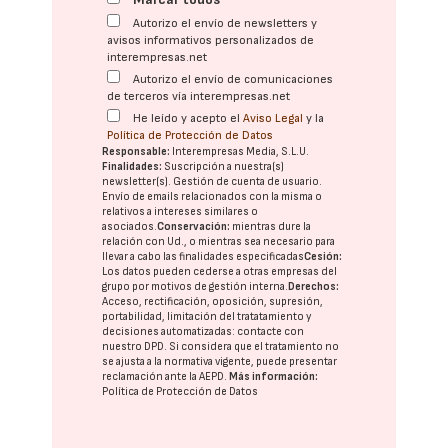
Autorizo el envío de newsletters y
avisos informativos personalizados de
interempresas.net
Autorizo el envío de comunicaciones
de terceros vía interempresas.net
He leído y acepto el
Aviso Legal
y la
Política de Protección de Datos
Responsable:
Interempresas Media, S.L.U.
Finalidades:
Suscripción a nuestra(s)
newsletter(s). Gestión de cuenta de usuario.
Envío de emails relacionados con la misma o
relativos a intereses similares o
asociados.
Conservación:
mientras dure la
relación con Ud., o mientras sea necesario para
llevar a cabo las finalidades especificadas
Cesión:
Los datos pueden cederse a otras
empresas del
grupo
por motivos de gestión interna.
Derechos:
Acceso, rectificación, oposición, supresión,
portabilidad, limitación del tratatamiento y
decisiones automatizadas:
contacte con
nuestro DPD
. Si considera que el tratamiento no
se ajusta a la normativa vigente, puede presentar
reclamación ante la
AEPD
.
Más información:
Política de Protección de Datos