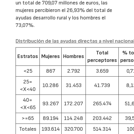
un total de 709,07 millones de euros, las
mujeres percibieron el 26,93% del total de
ayudas desarrollo rural y los hombres el
73,07%.
Distribución de las ayudas directas a nivel naciona
Total
% to
Estratos
Mujeres
Hombres
perceptores
pers
<25
867
2.792
3.659
0,7
25=
10.286
31.453
41.739
8,1
<X<40
40=
93.267
172.207
265.474
51,
<X<65
>=65
89.194
114.248
203.442
39,
Totales
193.614
320.700
514.314
10