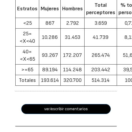
Total
% to
Estratos
Mujeres
Hombres
perceptores
pers
<25
867
2.792
3.659
0,7
25=
10.286
31.453
41.739
8,1
<X<40
40=
93.267
172.207
265.474
51,
<X<65
>=65
89.194
114.248
203.442
39,
Totales
193.614
320.700
514.314
10
ver/escribir comentarios