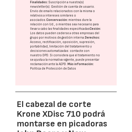
Finalidades:
Suscripción a nuestra(s)
newsletter(s). Gestión de cuenta de usuario.
Envío de emails relacionados con la misma o
relativos a intereses similares o
asociados.
Conservación:
mientras dure la
relación con Ud., o mientras sea necesario para
llevar a cabo las finalidades especificadas
Cesión:
Los datos pueden cederse a otras
empresas del
grupo
por motivos de gestión interna.
Derechos:
Acceso, rectificación, oposición, supresión,
portabilidad, limitación del tratatamiento y
decisiones automatizadas:
contacte con
nuestro DPD
. Si considera que el tratamiento no
se ajusta a la normativa vigente, puede presentar
reclamación ante la
AEPD
.
Más información:
Política de Protección de Datos
El cabezal de corte
Krone XDisc 710 podrá
montarse en picadoras