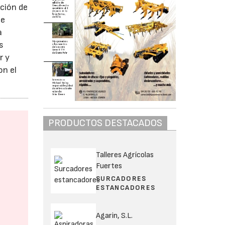
ación de
de
a
s
r y
on el
PRODUCTOS DESTACADOS
Talleres Agrícolas
Fuertes
SURCADORES
ESTANCADORES
Agarin, S.L.