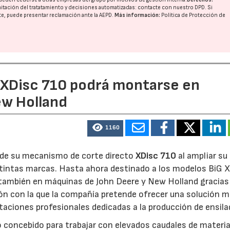
imitación del tratatamiento y decisiones automatizadas:
contacte con nuestro DPD
. Si
nte, puede presentar reclamación ante la
AEPD
.
Más información:
Política de Protección de
e XDisc 710 podrá montarse en
ew Holland
1160
d de su mecanismo de corte directo
XDisc 710
al ampliar su
stintas marcas. Hasta ahora destinado a los modelos BiG X
 también en máquinas de John Deere y New Holland gracias
ón con la que la compañía pretende ofrecer una solución 
otaciones profesionales dedicadas a la producción de ensila
o concebido para trabajar con elevados caudales de materia