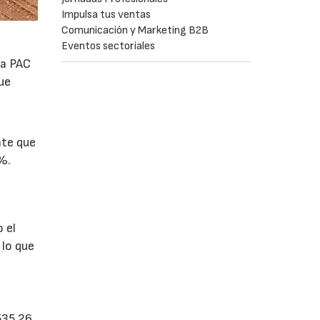
Impulsa tus ventas
Comunicación y Marketing B2B
Eventos sectoriales
la PAC
ue
nte que
%.
 el
 lo que
535,26