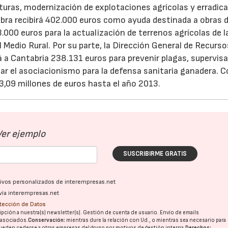
turas, modernización de explotaciones agrícolas y erradic
bra recibirá 402.000 euros como ayuda destinada a obras 
000 euros para la actualización de terrenos agrícolas de l
 Medio Rural. Por su parte, la Dirección General de Recurso
á a Cantabria 238.131 euros para prevenir plagas, supervisa
r el asociacionismo para la defensa sanitaria ganadera. C
 3,09 millones de euros hasta el año 2013.
Ver ejemplo
SUSCRIBIRME GRATIS
ativos personalizados de interempresas.net
vía interempresas.net
otección de Datos
pción a nuestra(s) newsletter(s). Gestión de cuenta de usuario. Envío de emails
o asociados.
Conservación:
mientras dure la relación con Ud., o mientras sea necesario para
ueden cederse a otras
empresas del grupo
por motivos de gestión interna.
Derechos: