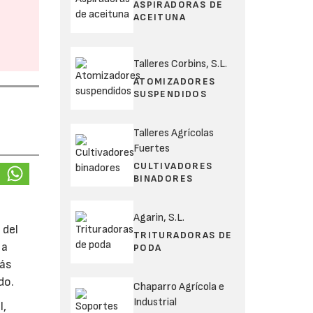
ASPIRADORAS DE
ACEITUNA
Talleres Corbins, S.L.
ATOMIZADORES
SUSPENDIDOS
Talleres Agrícolas
Fuertes
CULTIVADORES
BINADORES
Agarin, S.L.
 del
TRITURADORAS DE
 a
PODA
más
do.
Chaparro Agrícola e
Industrial
l,