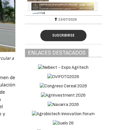
23/07/2026
SUSCRIBIRSE
ENLACES DESTACADOS
cular a
imen de
ulación
 de
a
el
o y