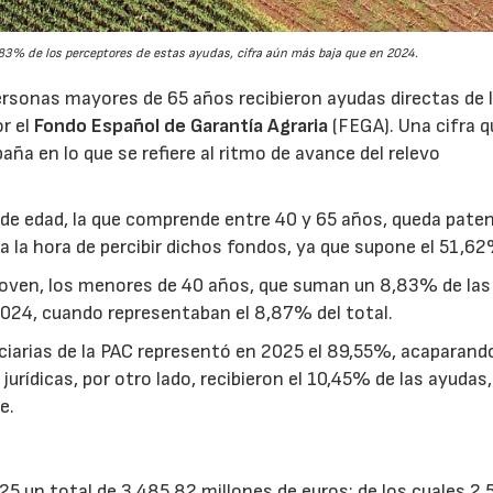
3% de los perceptores de estas ayudas, cifra aún más baja que en 2024.
rsonas mayores de 65 años recibieron ayudas directas de 
or el
Fondo Español de Garantía Agraria
(FEGA). Una cifra q
aña en lo que se refiere al ritmo de avance del relevo
ja de edad, la que comprende entre 40 y 65 años, queda pate
a la hora de percibir dichos fondos, ya que supone el 51,62
joven, los menores de 40 años, que suman un 8,83% de las
2024, cuando representaban el 8,87% del total.
ciarias de la PAC representó en 2025 el 89,55%, acaparando
urídicas, por otro lado, recibieron el 10,45% de las ayudas,
e.
25 un total de 3.485,82 millones de euros; de los cuales 2.