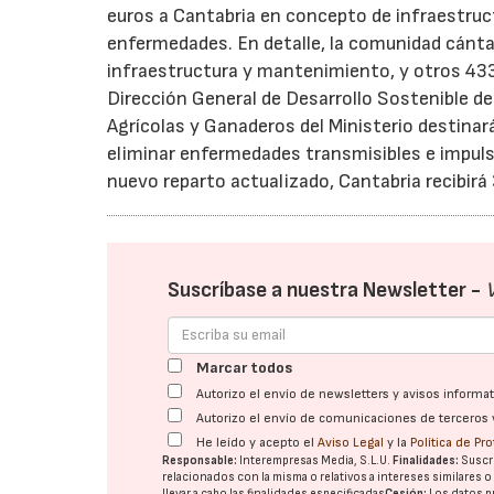
euros a Cantabria en concepto de infraestruc
enfermedades. En detalle, la comunidad cánta
infraestructura y mantenimiento, y otros 433.
Dirección General de Desarrollo Sostenible del
Agrícolas y Ganaderos del Ministerio destinar
eliminar enfermedades transmisibles e impulsa
nuevo reparto actualizado, Cantabria recibirá
Suscríbase a nuestra Newsletter -
Marcar todos
Autorizo el envío de newsletters y avisos inform
Autorizo el envío de comunicaciones de terceros 
He leído y acepto el
Aviso Legal
y la
Política de Pr
Responsable:
Interempresas Media, S.L.U.
Finalidades:
Suscri
relacionados con la misma o relativos a intereses similares 
llevar a cabo las finalidades especificadas
Cesión:
Los datos p