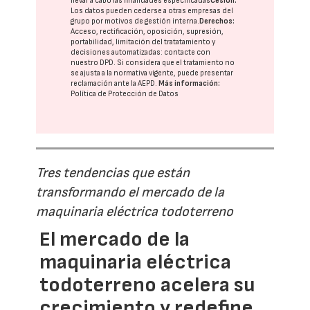
llevar a cabo las finalidades especificadas
Cesión:
Los datos pueden cederse a otras
empresas del
grupo
por motivos de gestión interna.
Derechos:
Acceso, rectificación, oposición, supresión,
portabilidad, limitación del tratatamiento y
decisiones automatizadas:
contacte con
nuestro DPD
. Si considera que el tratamiento no
se ajusta a la normativa vigente, puede presentar
reclamación ante la
AEPD
.
Más información:
Política de Protección de Datos
Tres tendencias que están
transformando el mercado de la
maquinaria eléctrica todoterreno
El mercado de la
maquinaria eléctrica
todoterreno acelera su
crecimiento y redefine