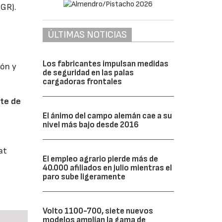
IGR).
ÚLTIMAS NOTICIAS
Los fabricantes impulsan medidas
ión y
de seguridad en las palas
cargadoras frontales
nte de
El ánimo del campo alemán cae a su
nivel más bajo desde 2016
at
El empleo agrario pierde más de
40.000 afiliados en julio mientras el
paro sube ligeramente
Volto 1100-700, siete nuevos
modelos amplían la gama de