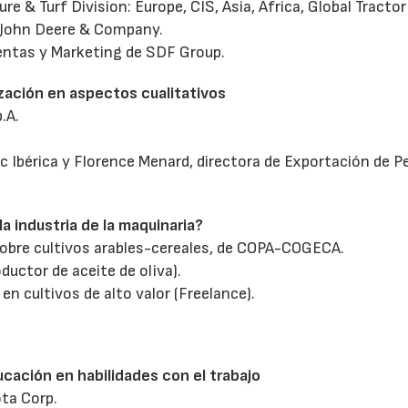
re & Turf Division: Europe, CIS, Asia, Africa, Global Tracto
 John Deere & Company.
Ventas y Marketing de SDF Group.
23/07/2026
27/07/2026
ización en aspectos cualitativos
.A.
 Ibérica y Florence Menard, directora de Exportación de P
a industria de la maquinaria?
 sobre cultivos arables-cereales, de COPA-COGECA.
ductor de aceite de oliva).
n cultivos de alto valor (Freelance).
ucación en habilidades con el trabajo
ota Corp.