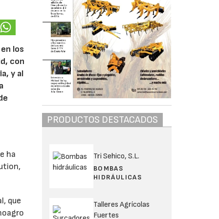
 en los
id, con
a, y al
a
 de
PRODUCTOS DESTACADOS
se ha
Tri Sehico, S.L.
ution,
BOMBAS
HIDRÁULICAS
l, que
Talleres Agrícolas
emoagro
Fuertes