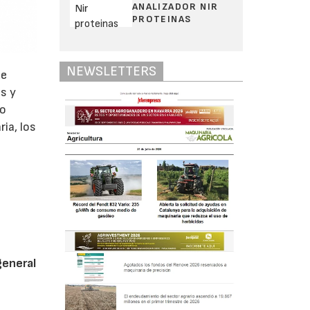
ANALIZADOR NIR
PROTEINAS
NEWSLETTERS
de
s y
 o
ia, los
general