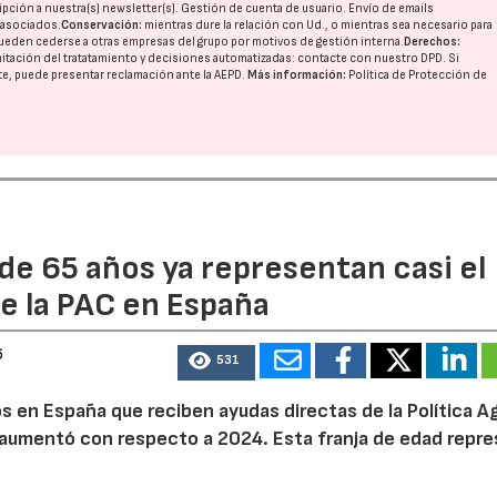
pción a nuestra(s) newsletter(s). Gestión de cuenta de usuario. Envío de emails
o asociados.
Conservación:
mientras dure la relación con Ud., o mientras sea necesario para
ueden cederse a otras
empresas del grupo
por motivos de gestión interna.
Derechos:
imitación del tratatamiento y decisiones automatizadas:
contacte con nuestro DPD
. Si
nte, puede presentar reclamación ante la
AEPD
.
Más información:
Política de Protección de
de 65 años ya representan casi el
e la PAC en España
6
531
 en España que reciben ayudas directas de la Política Ag
aumentó con respecto a 2024. Esta franja de edad repr