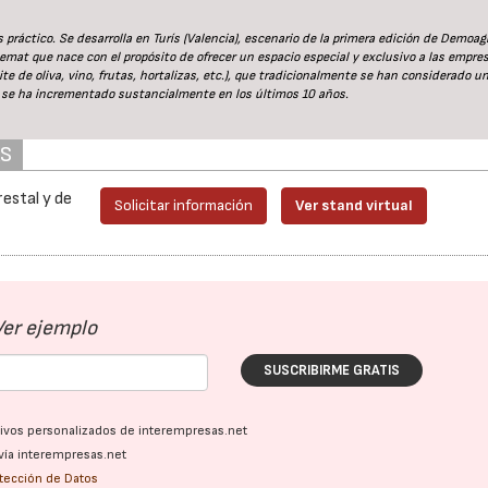
práctico. Se desarrolla en Turís (Valencia), escenario de la primera edición de Demoag
at que nace con el propósito de ofrecer un espacio especial y exclusivo a las empre
te de oliva, vino, frutas, hortalizas, etc.), que tradicionalmente se han considerado u
n se ha incrementado sustancialmente en los últimos 10 años.
AS
estal y de
Solicitar información
Ver stand virtual
Ver ejemplo
SUSCRIBIRME GRATIS
ativos personalizados de interempresas.net
vía interempresas.net
otección de Datos