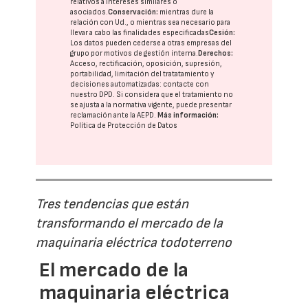
relativos a intereses similares o
asociados.
Conservación:
mientras dure la
relación con Ud., o mientras sea necesario para
llevar a cabo las finalidades especificadas
Cesión:
Los datos pueden cederse a otras
empresas del
grupo
por motivos de gestión interna.
Derechos:
Acceso, rectificación, oposición, supresión,
portabilidad, limitación del tratatamiento y
decisiones automatizadas:
contacte con
nuestro DPD
. Si considera que el tratamiento no
se ajusta a la normativa vigente, puede presentar
reclamación ante la
AEPD
.
Más información:
Política de Protección de Datos
Tres tendencias que están
transformando el mercado de la
maquinaria eléctrica todoterreno
El mercado de la
maquinaria eléctrica