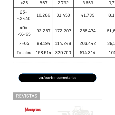
<25
867
2.792
3.659
0,7
25=
10.286
31.453
41.739
8,1
<X<40
40=
93.267
172.207
265.474
51,
<X<65
>=65
89.194
114.248
203.442
39,
Totales
193.614
320.700
514.314
10
ver/escribir comentarios
REVISTAS