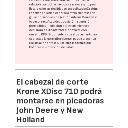
asociados.
Conservación:
mientras dure la
relación con Ud., o mientras sea necesario para
llevar a cabo las finalidades especificadas
Cesión:
Los datos pueden cederse a otras
empresas del
grupo
por motivos de gestión interna.
Derechos:
Acceso, rectificación, oposición, supresión,
portabilidad, limitación del tratatamiento y
decisiones automatizadas:
contacte con
nuestro DPD
. Si considera que el tratamiento no
se ajusta a la normativa vigente, puede presentar
reclamación ante la
AEPD
.
Más información:
Política de Protección de Datos
El cabezal de corte
Krone XDisc 710 podrá
montarse en picadoras
John Deere y New
Holland