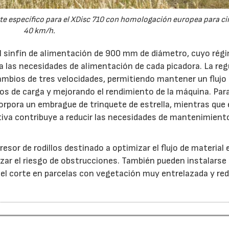
e específico para el XDisc 710 con homologación europea para cir
40 km/h.
el sinfín de alimentación de 900 mm de diámetro, cuyo rég
 a las necesidades de alimentación de cada picadora. La reg
ambios de tres velocidades, permitiendo mantener un flujo
s de carga y mejorando el rendimiento de la máquina. Par
orpora un embrague de trinquete de estrella, mientras que 
iva contribuye a reducir las necesidades de mantenimient
esor de rodillos destinado a optimizar el flujo de material 
ar el riesgo de obstrucciones. También pueden instalarse
 el corte en parcelas con vegetación muy entrelazada y red