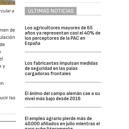
ÚLTIMAS NOTICIAS
cular a
Los agricultores mayores de 65
imen de
años ya representan casi el 40% de
ulación
los perceptores de la PAC en
España
 de
a
el
Los fabricantes impulsan medidas
o y
de seguridad en las palas
cargadoras frontales
en
El ánimo del campo alemán cae a su
ucir las
nivel más bajo desde 2016
El empleo agrario pierde más de
40.000 afiliados en julio mientras el
paro sube ligeramente