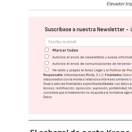
Elevador tri
Suscríbase a nuestra Newsletter -
Marcar todos
Autorizo el envío de newsletters y avisos inform
Autorizo el envío de comunicaciones de terceros 
He leído y acepto el
Aviso Legal
y la
Política de Pr
Responsable:
Interempresas Media, S.L.U.
Finalidades:
Suscri
relacionados con la misma o relativos a intereses similares 
llevar a cabo las finalidades especificadas
Cesión:
Los datos p
Acceso, rectificación, oposición, supresión, portabilidad, l
considera que el tratamiento no se ajusta a la normativa vige
Datos