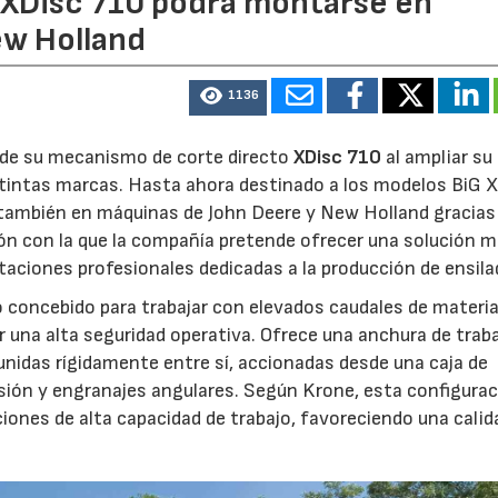
e XDisc 710 podrá montarse en
ew Holland
1136
d de su mecanismo de corte directo
XDisc 710
al ampliar su
stintas marcas. Hasta ahora destinado a los modelos BiG X
 también en máquinas de John Deere y New Holland gracias
ón con la que la compañía pretende ofrecer una solución 
otaciones profesionales dedicadas a la producción de ensila
o concebido para trabajar con elevados caudales de materia
 una alta seguridad operativa. Ofrece una anchura de trab
unidas rígidamente entre sí, accionadas desde una caja de
sión y engranajes angulares. Según Krone, esta configura
iones de alta capacidad de trabajo, favoreciendo una calid