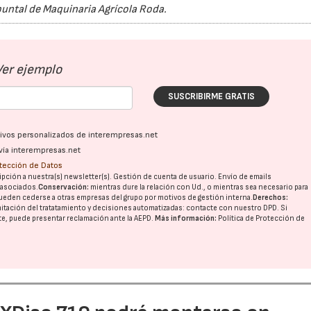
puntal de Maquinaria Agrícola Roda.
Ver ejemplo
SUSCRIBIRME GRATIS
ativos personalizados de interempresas.net
vía interempresas.net
otección de Datos
pción a nuestra(s) newsletter(s). Gestión de cuenta de usuario. Envío de emails
o asociados.
Conservación:
mientras dure la relación con Ud., o mientras sea necesario para
ueden cederse a otras
empresas del grupo
por motivos de gestión interna.
Derechos:
imitación del tratatamiento y decisiones automatizadas:
contacte con nuestro DPD
. Si
nte, puede presentar reclamación ante la
AEPD
.
Más información:
Política de Protección de