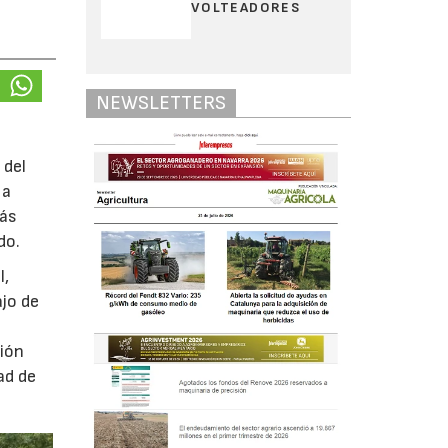
VOLTEADORES
NEWSLETTERS
 del
 a
más
do.
l,
ajo de
ción
ad de