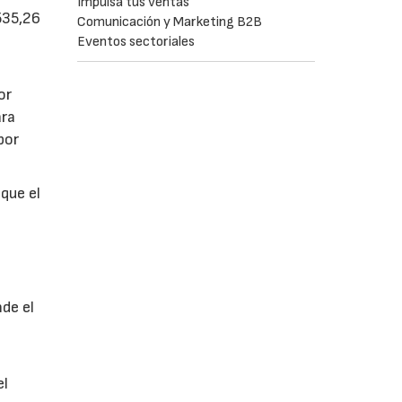
Impulsa tus ventas
535,26
Comunicación y Marketing B2B
Eventos sectoriales
or
ara
por
que el
nde el
el