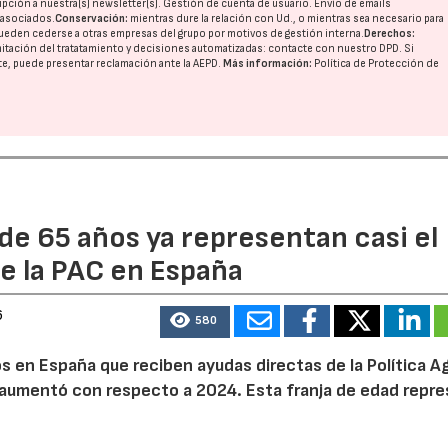
pción a nuestra(s) newsletter(s). Gestión de cuenta de usuario. Envío de emails
o asociados.
Conservación:
mientras dure la relación con Ud., o mientras sea necesario para
ueden cederse a otras
empresas del grupo
por motivos de gestión interna.
Derechos:
imitación del tratatamiento y decisiones automatizadas:
contacte con nuestro DPD
. Si
nte, puede presentar reclamación ante la
AEPD
.
Más información:
Política de Protección de
23/07/2026
27/07/2026
de 65 años ya representan casi el
e la PAC en España
6
580
 en España que reciben ayudas directas de la Política Ag
aumentó con respecto a 2024. Esta franja de edad repr