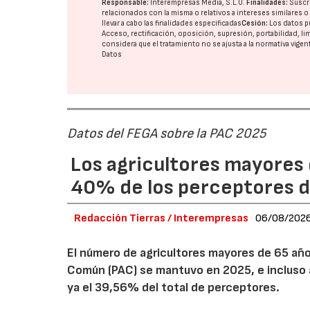
Responsable:
Interempresas Media, S.L.U.
Finalidades:
Suscri
relacionados con la misma o relativos a intereses similares 
llevar a cabo las finalidades especificadas
Cesión:
Los datos p
Acceso, rectificación, oposición, supresión, portabilidad, l
considera que el tratamiento no se ajusta a la normativa vige
Datos
Datos del FEGA sobre la PAC 2025
Los agricultores mayores 
40% de los perceptores d
Redacción Tierras / Interempresas
06/08/202
El número de agricultores mayores de 65 años
Común (PAC) se mantuvo en 2025, e incluso 
ya el 39,56% del total de perceptores.