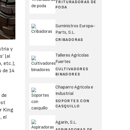
TRITURADORAS DE
PODA
Suministros Europa-
Parts, S.L.
CRIBADORAS
tria y
Talleres Agrícolas
’ (al
Fuertes
 etc.),
CULTIVADORES
s de 14
BINADORES
Chaparro Agrícola e
Industrial
 de
SOPORTES CON
est
CASQUILLO
r King
 el
Agarin, S.L.
ASPIRADORAS DE