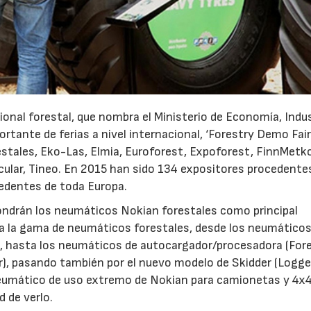
cional forestal, que nombra el Ministerio de Economía, Indus
tante de ferias a nivel internacional, ‘Forestry Demo Fairs
stales, Eko-Las, Elmia, Euroforest, Expoforest, FinnMetko,
cular, Tineo. En 2015 han sido 134 expositores procedente
cedentes de toda Europa.
ondrán los neumáticos Nokian forestales como principal
oda la gama de neumáticos forestales, desde los neumáticos
r), hasta los neumáticos de autocargador/procesadora (For
), pasando también por el nuevo modelo de Skidder (Logge
umático de uso extremo de Nokian para camionetas y 4x4,
 de verlo.