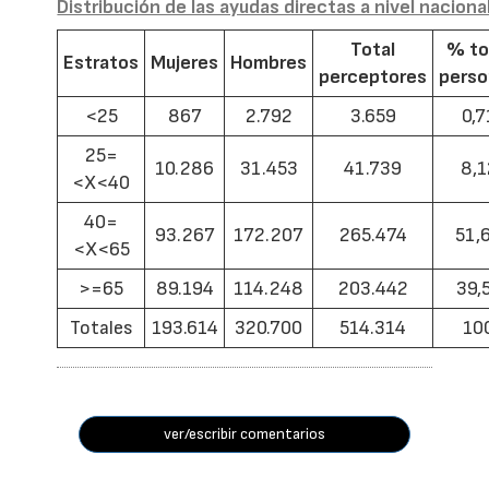
Distribución de las ayudas directas a nivel naciona
Total
% to
Estratos
Mujeres
Hombres
perceptores
pers
<25
867
2.792
3.659
0,7
25=
10.286
31.453
41.739
8,1
<X<40
40=
93.267
172.207
265.474
51,
<X<65
>=65
89.194
114.248
203.442
39,
Totales
193.614
320.700
514.314
10
ver/escribir comentarios