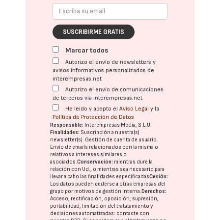
SUSCRIBIRME GRATIS
Marcar todos
Autorizo el envío de newsletters y
avisos informativos personalizados de
interempresas.net
Autorizo el envío de comunicaciones
de terceros vía interempresas.net
He leído y acepto el
Aviso Legal
y la
Política de Protección de Datos
Responsable:
Interempresas Media, S.L.U.
Finalidades:
Suscripción a nuestra(s)
newsletter(s). Gestión de cuenta de usuario.
Envío de emails relacionados con la misma o
relativos a intereses similares o
asociados.
Conservación:
mientras dure la
relación con Ud., o mientras sea necesario para
llevar a cabo las finalidades especificadas
Cesión:
Los datos pueden cederse a otras
empresas del
grupo
por motivos de gestión interna.
Derechos:
Acceso, rectificación, oposición, supresión,
portabilidad, limitación del tratatamiento y
decisiones automatizadas:
contacte con