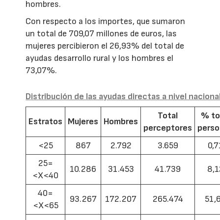
hombres.
Con respecto a los importes, que sumaron
un total de 709,07 millones de euros, las
mujeres percibieron el 26,93% del total de
ayudas desarrollo rural y los hombres el
73,07%.
Distribución de las ayudas directas a nivel naciona
Total
% to
Estratos
Mujeres
Hombres
perceptores
pers
<25
867
2.792
3.659
0,7
25=
10.286
31.453
41.739
8,1
<X<40
40=
93.267
172.207
265.474
51,
<X<65