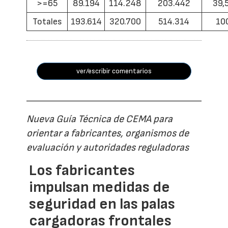
>=65
89.194
114.248
203.442
39,
Totales
193.614
320.700
514.314
10
ver/escribir comentarios
Nueva Guía Técnica de CEMA para
orientar a fabricantes, organismos de
evaluación y autoridades reguladoras
Los fabricantes
impulsan medidas de
seguridad en las palas
cargadoras frontales