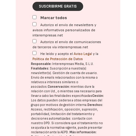
SUSCRIBIRME GRATIS
Marcar todos
Autorizo el envío de newsletters y
avisos informativos personalizados de
interempresas.net
Autorizo el envío de comunicaciones
de terceros vía interempresas.net
He leído y acepto el
Aviso Legal
y la
Política de Protección de Datos
Responsable:
Interempresas Media, S.L.U.
Finalidades:
Suscripción a nuestra(s)
newsletter(s). Gestión de cuenta de usuario.
Envío de emails relacionados con la misma o
relativos a intereses similares o
asociados.
Conservación:
mientras dure la
relación con Ud., o mientras sea necesario para
llevar a cabo las finalidades especificadas
Cesión:
Los datos pueden cederse a otras
empresas del
grupo
por motivos de gestión interna.
Derechos:
Acceso, rectificación, oposición, supresión,
portabilidad, limitación del tratatamiento y
decisiones automatizadas:
contacte con
nuestro DPD
. Si considera que el tratamiento no
se ajusta a la normativa vigente, puede presentar
reclamación ante la
AEPD
.
Más información: