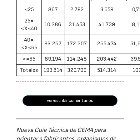
<25
867
2.792
3.659
0,7
25=
10.286
31.453
41.739
8,1
<X<40
40=
93.267
172.207
265.474
51,
<X<65
>=65
89.194
114.248
203.442
39,
Totales
193.614
320.700
514.314
10
ver/escribir comentarios
Nueva Guía Técnica de CEMA para
orientar a fabricantes, organismos de