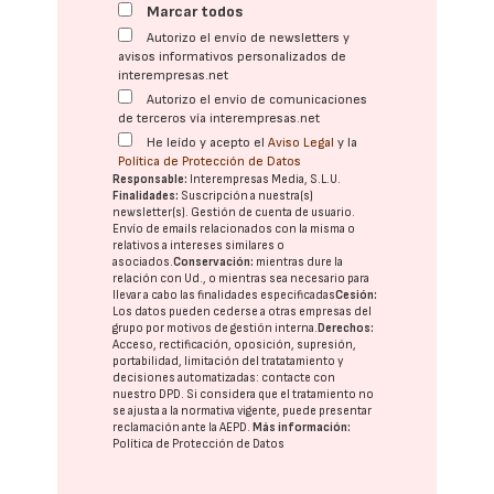
Marcar todos
Autorizo el envío de newsletters y
avisos informativos personalizados de
interempresas.net
Autorizo el envío de comunicaciones
de terceros vía interempresas.net
He leído y acepto el
Aviso Legal
y la
Política de Protección de Datos
Responsable:
Interempresas Media, S.L.U.
Finalidades:
Suscripción a nuestra(s)
newsletter(s). Gestión de cuenta de usuario.
Envío de emails relacionados con la misma o
relativos a intereses similares o
asociados.
Conservación:
mientras dure la
relación con Ud., o mientras sea necesario para
llevar a cabo las finalidades especificadas
Cesión:
Los datos pueden cederse a otras
empresas del
grupo
por motivos de gestión interna.
Derechos:
Acceso, rectificación, oposición, supresión,
portabilidad, limitación del tratatamiento y
decisiones automatizadas:
contacte con
nuestro DPD
. Si considera que el tratamiento no
se ajusta a la normativa vigente, puede presentar
reclamación ante la
AEPD
.
Más información:
Política de Protección de Datos