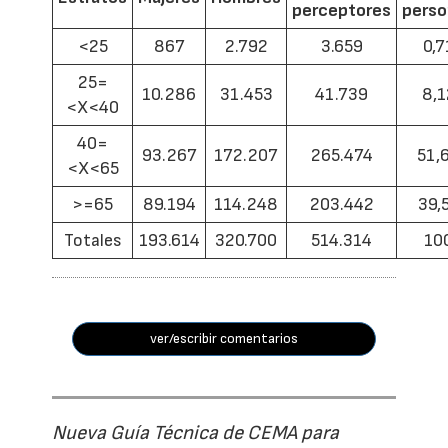
perceptores
pers
<25
867
2.792
3.659
0,7
25=
10.286
31.453
41.739
8,1
<X<40
40=
93.267
172.207
265.474
51,
<X<65
>=65
89.194
114.248
203.442
39,
Totales
193.614
320.700
514.314
10
ver/escribir comentarios
Nueva Guía Técnica de CEMA para