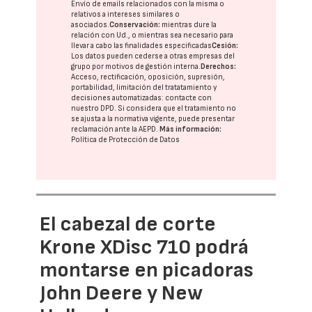
Envío de emails relacionados con la misma o
relativos a intereses similares o
asociados.
Conservación:
mientras dure la
relación con Ud., o mientras sea necesario para
llevar a cabo las finalidades especificadas
Cesión:
Los datos pueden cederse a otras
empresas del
grupo
por motivos de gestión interna.
Derechos:
Acceso, rectificación, oposición, supresión,
portabilidad, limitación del tratatamiento y
decisiones automatizadas:
contacte con
nuestro DPD
. Si considera que el tratamiento no
se ajusta a la normativa vigente, puede presentar
reclamación ante la
AEPD
.
Más información:
Política de Protección de Datos
El cabezal de corte
Krone XDisc 710 podrá
montarse en picadoras
John Deere y New