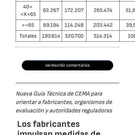
40=
93.267
172.207
265.474
51,
<X<65
>=65
89.194
114.248
203.442
39,
Totales
193.614
320.700
514.314
10
ver/escribir comentarios
Nueva Guía Técnica de CEMA para
orientar a fabricantes, organismos de
evaluación y autoridades reguladoras
Los fabricantes
impulsan medidas de