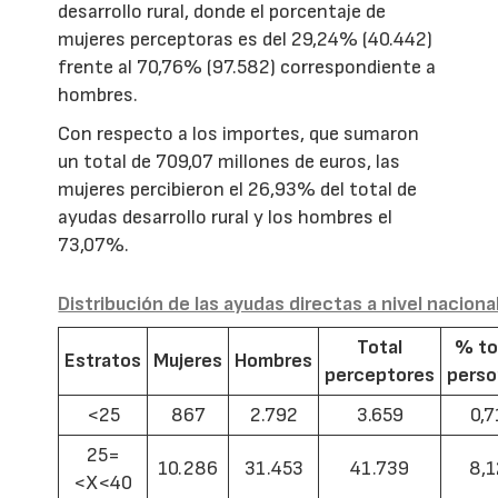
desarrollo rural, donde el porcentaje de
mujeres perceptoras es del 29,24% (40.442)
frente al 70,76% (97.582) correspondiente a
hombres.
Con respecto a los importes, que sumaron
un total de 709,07 millones de euros, las
mujeres percibieron el 26,93% del total de
ayudas desarrollo rural y los hombres el
73,07%.
Distribución de las ayudas directas a nivel naciona
Total
% to
Estratos
Mujeres
Hombres
perceptores
pers
<25
867
2.792
3.659
0,7
25=
10.286
31.453
41.739
8,1
<X<40