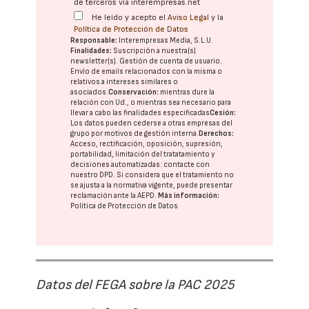
de terceros vía interempresas.net
He leído y acepto el
Aviso Legal
y la
Política de Protección de Datos
Responsable:
Interempresas Media, S.L.U.
Finalidades:
Suscripción a nuestra(s)
newsletter(s). Gestión de cuenta de usuario.
Envío de emails relacionados con la misma o
relativos a intereses similares o
asociados.
Conservación:
mientras dure la
relación con Ud., o mientras sea necesario para
llevar a cabo las finalidades especificadas
Cesión:
Los datos pueden cederse a otras
empresas del
grupo
por motivos de gestión interna.
Derechos:
Acceso, rectificación, oposición, supresión,
portabilidad, limitación del tratatamiento y
decisiones automatizadas:
contacte con
nuestro DPD
. Si considera que el tratamiento no
se ajusta a la normativa vigente, puede presentar
reclamación ante la
AEPD
.
Más información:
Política de Protección de Datos
Datos del FEGA sobre la PAC 2025