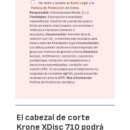
He leído y acepto el
Aviso Legal
y la
Política de Protección de Datos
Responsable:
Interempresas Media, S.L.U.
Finalidades:
Suscripción a nuestra(s)
newsletter(s). Gestión de cuenta de usuario.
Envío de emails relacionados con la misma o
relativos a intereses similares o
asociados.
Conservación:
mientras dure la
relación con Ud., o mientras sea necesario para
llevar a cabo las finalidades especificadas
Cesión:
Los datos pueden cederse a otras
empresas del
grupo
por motivos de gestión interna.
Derechos:
Acceso, rectificación, oposición, supresión,
portabilidad, limitación del tratatamiento y
decisiones automatizadas:
contacte con
nuestro DPD
. Si considera que el tratamiento no
se ajusta a la normativa vigente, puede presentar
reclamación ante la
AEPD
.
Más información:
Política de Protección de Datos
El cabezal de corte
Krone XDisc 710 podrá