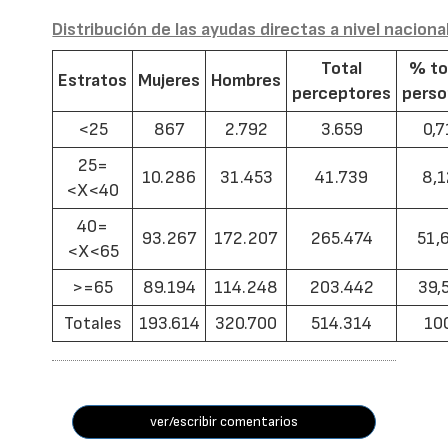
Distribución de las ayudas directas a nivel naciona
Total
% to
Estratos
Mujeres
Hombres
perceptores
pers
<25
867
2.792
3.659
0,7
25=
10.286
31.453
41.739
8,1
<X<40
40=
93.267
172.207
265.474
51,
<X<65
>=65
89.194
114.248
203.442
39,
Totales
193.614
320.700
514.314
10
ver/escribir comentarios