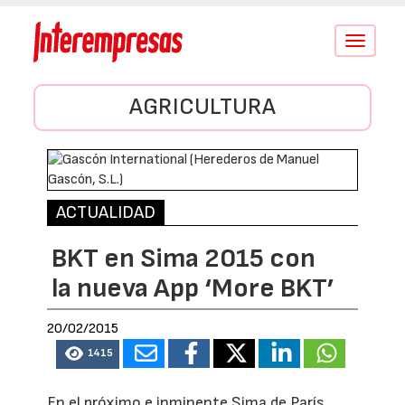
Conmutar
navegació
AGRICULTURA
ACTUALIDAD
BKT en Sima 2015 con
la nueva App ‘More BKT’
20/02/2015
1415
En el próximo e inminente Sima de París,