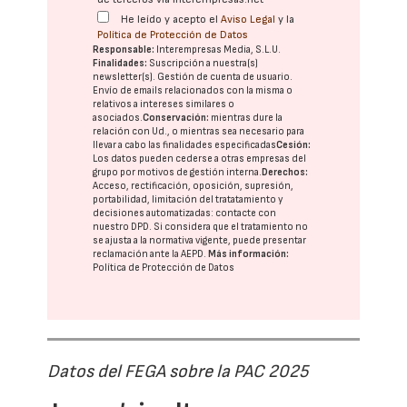
He leído y acepto el
Aviso Legal
y la
Política de Protección de Datos
Responsable:
Interempresas Media, S.L.U.
Finalidades:
Suscripción a nuestra(s)
newsletter(s). Gestión de cuenta de usuario.
Envío de emails relacionados con la misma o
relativos a intereses similares o
asociados.
Conservación:
mientras dure la
relación con Ud., o mientras sea necesario para
llevar a cabo las finalidades especificadas
Cesión:
Los datos pueden cederse a otras
empresas del
grupo
por motivos de gestión interna.
Derechos:
Acceso, rectificación, oposición, supresión,
portabilidad, limitación del tratatamiento y
decisiones automatizadas:
contacte con
nuestro DPD
. Si considera que el tratamiento no
se ajusta a la normativa vigente, puede presentar
reclamación ante la
AEPD
.
Más información:
Política de Protección de Datos
Datos del FEGA sobre la PAC 2025