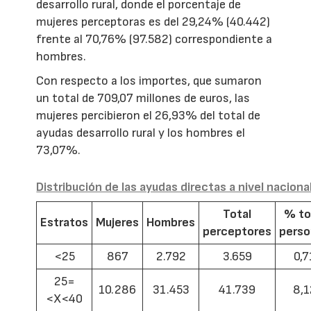
desarrollo rural, donde el porcentaje de
mujeres perceptoras es del 29,24% (40.442)
frente al 70,76% (97.582) correspondiente a
hombres.
Con respecto a los importes, que sumaron
un total de 709,07 millones de euros, las
mujeres percibieron el 26,93% del total de
ayudas desarrollo rural y los hombres el
73,07%.
Distribución de las ayudas directas a nivel naciona
Total
% to
Estratos
Mujeres
Hombres
perceptores
pers
<25
867
2.792
3.659
0,7
25=
10.286
31.453
41.739
8,1
<X<40