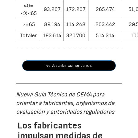
40=
93.267
172.207
265.474
51,
<X<65
>=65
89.194
114.248
203.442
39,
Totales
193.614
320.700
514.314
10
ver/escribir comentarios
Nueva Guía Técnica de CEMA para
orientar a fabricantes, organismos de
evaluación y autoridades reguladoras
Los fabricantes
impulsan medidas de