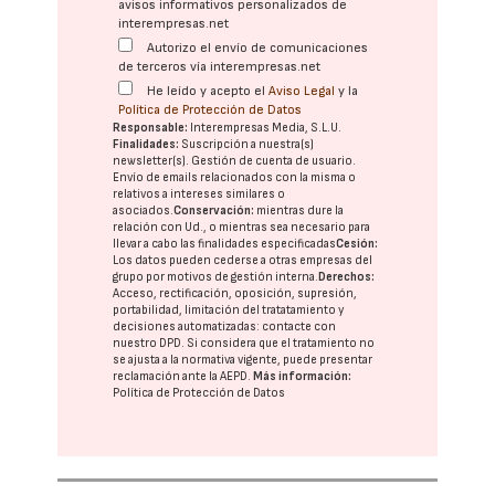
avisos informativos personalizados de
interempresas.net
Autorizo el envío de comunicaciones
de terceros vía interempresas.net
He leído y acepto el
Aviso Legal
y la
Política de Protección de Datos
Responsable:
Interempresas Media, S.L.U.
Finalidades:
Suscripción a nuestra(s)
newsletter(s). Gestión de cuenta de usuario.
Envío de emails relacionados con la misma o
relativos a intereses similares o
asociados.
Conservación:
mientras dure la
relación con Ud., o mientras sea necesario para
llevar a cabo las finalidades especificadas
Cesión:
Los datos pueden cederse a otras
empresas del
grupo
por motivos de gestión interna.
Derechos:
Acceso, rectificación, oposición, supresión,
portabilidad, limitación del tratatamiento y
decisiones automatizadas:
contacte con
nuestro DPD
. Si considera que el tratamiento no
se ajusta a la normativa vigente, puede presentar
reclamación ante la
AEPD
.
Más información:
Política de Protección de Datos