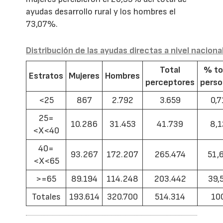
ayudas desarrollo rural y los hombres el
73,07%.
Distribución de las ayudas directas a nivel naciona
Total
% to
Estratos
Mujeres
Hombres
perceptores
pers
<25
867
2.792
3.659
0,7
25=
10.286
31.453
41.739
8,1
<X<40
40=
93.267
172.207
265.474
51,
<X<65
>=65
89.194
114.248
203.442
39,
Totales
193.614
320.700
514.314
10