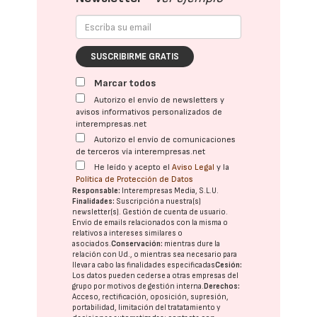
SUSCRIBIRME GRATIS
Marcar todos
Autorizo el envío de newsletters y
avisos informativos personalizados de
interempresas.net
Autorizo el envío de comunicaciones
de terceros vía interempresas.net
He leído y acepto el
Aviso Legal
y la
Política de Protección de Datos
Responsable:
Interempresas Media, S.L.U.
Finalidades:
Suscripción a nuestra(s)
newsletter(s). Gestión de cuenta de usuario.
Envío de emails relacionados con la misma o
relativos a intereses similares o
asociados.
Conservación:
mientras dure la
relación con Ud., o mientras sea necesario para
llevar a cabo las finalidades especificadas
Cesión:
Los datos pueden cederse a otras
empresas del
grupo
por motivos de gestión interna.
Derechos:
Acceso, rectificación, oposición, supresión,
portabilidad, limitación del tratatamiento y