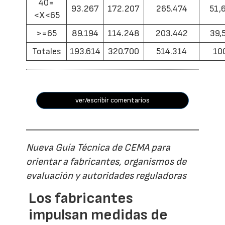
40=
93.267
172.207
265.474
51,
<X<65
>=65
89.194
114.248
203.442
39,
Totales
193.614
320.700
514.314
10
ver/escribir comentarios
Nueva Guía Técnica de CEMA para
orientar a fabricantes, organismos de
evaluación y autoridades reguladoras
Los fabricantes
impulsan medidas de