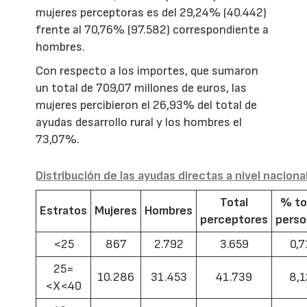
mujeres perceptoras es del 29,24% (40.442)
frente al 70,76% (97.582) correspondiente a
hombres.
Con respecto a los importes, que sumaron
un total de 709,07 millones de euros, las
mujeres percibieron el 26,93% del total de
ayudas desarrollo rural y los hombres el
73,07%.
Distribución de las ayudas directas a nivel naciona
Total
% to
Estratos
Mujeres
Hombres
perceptores
pers
<25
867
2.792
3.659
0,7
25=
10.286
31.453
41.739
8,1
<X<40