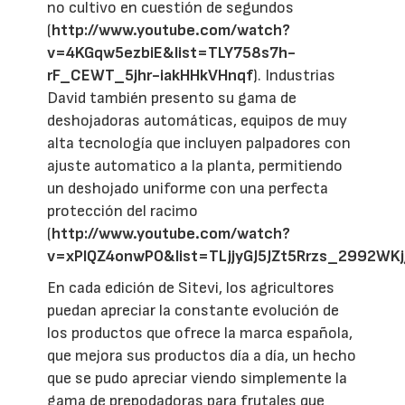
no cultivo en cuestión de segundos
(
http://www.youtube.com/watch?
v=4KGqw5ezbiE&list=TLY758s7h-
rF_CEWT_5jhr-iakHHkVHnqf
). Industrias
David también presento su gama de
deshojadoras automáticas, equipos de muy
alta tecnología que incluyen palpadores con
ajuste automatico a la planta, permitiendo
un deshojado uniforme con una perfecta
protección del racimo
(
http://www.youtube.com/watch?
v=xPIQZ4onwP0&list=TLjjyGJ5JZt5Rrzs_2992WK
En cada edición de Sitevi, los agricultores
puedan apreciar la constante evolución de
los productos que ofrece la marca española,
que mejora sus productos día a día, un hecho
que se pudo apreciar viendo simplemente la
gama de prepodadoras para frutales que