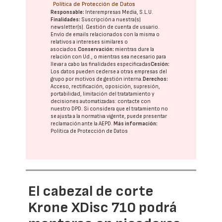
Política de Protección de Datos
Responsable:
Interempresas Media, S.L.U.
Finalidades:
Suscripción a nuestra(s)
newsletter(s). Gestión de cuenta de usuario.
Envío de emails relacionados con la misma o
relativos a intereses similares o
asociados.
Conservación:
mientras dure la
relación con Ud., o mientras sea necesario para
llevar a cabo las finalidades especificadas
Cesión:
Los datos pueden cederse a otras
empresas del
grupo
por motivos de gestión interna.
Derechos:
Acceso, rectificación, oposición, supresión,
portabilidad, limitación del tratatamiento y
decisiones automatizadas:
contacte con
nuestro DPD
. Si considera que el tratamiento no
se ajusta a la normativa vigente, puede presentar
reclamación ante la
AEPD
.
Más información:
Política de Protección de Datos
El cabezal de corte
Krone XDisc 710 podrá