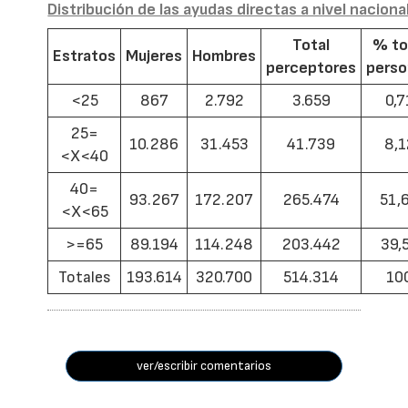
Distribución de las ayudas directas a nivel naciona
Total
% to
Estratos
Mujeres
Hombres
perceptores
pers
<25
867
2.792
3.659
0,7
25=
10.286
31.453
41.739
8,1
<X<40
40=
93.267
172.207
265.474
51,
<X<65
>=65
89.194
114.248
203.442
39,
Totales
193.614
320.700
514.314
10
ver/escribir comentarios