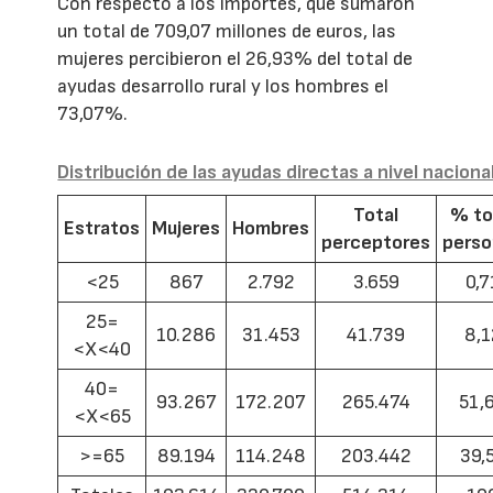
Con respecto a los importes, que sumaron
un total de 709,07 millones de euros, las
mujeres percibieron el 26,93% del total de
ayudas desarrollo rural y los hombres el
73,07%.
Distribución de las ayudas directas a nivel naciona
Total
% to
Estratos
Mujeres
Hombres
perceptores
pers
<25
867
2.792
3.659
0,7
25=
10.286
31.453
41.739
8,1
<X<40
40=
93.267
172.207
265.474
51,
<X<65
>=65
89.194
114.248
203.442
39,