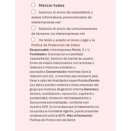
Marcar todos
Autorizo el envío de newsletters y
avisos informativos personalizados de
interempresas.net
Autorizo el envío de comunicaciones
de terceros vía interempresas.net
He leído y acepto el
Aviso Legal
y la
Política de Protección de Datos
Responsable:
Interempresas Media, S.L.U.
Finalidades:
Suscripción a nuestra(s)
newsletter(s). Gestión de cuenta de usuario.
Envío de emails relacionados con la misma o
relativos a intereses similares o
asociados.
Conservación:
mientras dure la
relación con Ud., o mientras sea necesario para
llevar a cabo las finalidades especificadas
Cesión:
Los datos pueden cederse a otras
empresas del
grupo
por motivos de gestión interna.
Derechos:
Acceso, rectificación, oposición, supresión,
portabilidad, limitación del tratatamiento y
decisiones automatizadas:
contacte con
nuestro DPD
. Si considera que el tratamiento no
se ajusta a la normativa vigente, puede presentar
reclamación ante la
AEPD
.
Más información:
Política de Protección de Datos