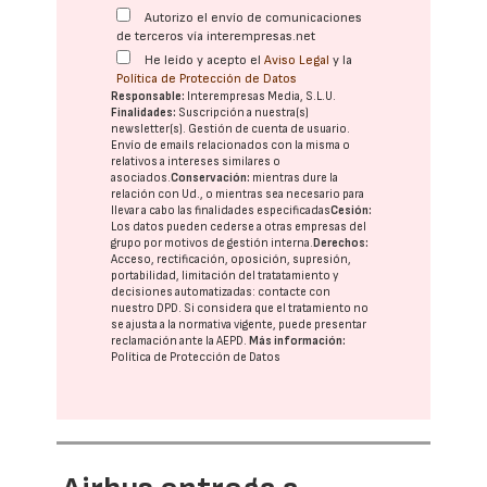
Autorizo el envío de comunicaciones
de terceros vía interempresas.net
He leído y acepto el
Aviso Legal
y la
Política de Protección de Datos
Responsable:
Interempresas Media, S.L.U.
Finalidades:
Suscripción a nuestra(s)
newsletter(s). Gestión de cuenta de usuario.
Envío de emails relacionados con la misma o
relativos a intereses similares o
asociados.
Conservación:
mientras dure la
relación con Ud., o mientras sea necesario para
llevar a cabo las finalidades especificadas
Cesión:
Los datos pueden cederse a otras
empresas del
grupo
por motivos de gestión interna.
Derechos:
Acceso, rectificación, oposición, supresión,
portabilidad, limitación del tratatamiento y
decisiones automatizadas:
contacte con
nuestro DPD
. Si considera que el tratamiento no
se ajusta a la normativa vigente, puede presentar
reclamación ante la
AEPD
.
Más información:
Política de Protección de Datos