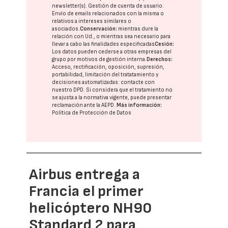
newsletter(s). Gestión de cuenta de usuario.
Envío de emails relacionados con la misma o
relativos a intereses similares o
asociados.
Conservación:
mientras dure la
relación con Ud., o mientras sea necesario para
llevar a cabo las finalidades especificadas
Cesión:
Los datos pueden cederse a otras
empresas del
grupo
por motivos de gestión interna.
Derechos:
Acceso, rectificación, oposición, supresión,
portabilidad, limitación del tratatamiento y
decisiones automatizadas:
contacte con
nuestro DPD
. Si considera que el tratamiento no
se ajusta a la normativa vigente, puede presentar
reclamación ante la
AEPD
.
Más información:
Política de Protección de Datos
Airbus entrega a
Francia el primer
helicóptero NH90
Standard 2 para