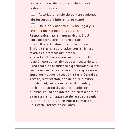
avisos informativos personalizados de
interempresas.net
Autorizo el envío de comunicaciones
de terceros vía interempresas.net
He leído y acepto el
Aviso Legal
y la
Política de Protección de Datos
Responsable:
Interempresas Media, S.L.U.
Finalidades:
Suscripción a nuestra(s)
newsletter(s). Gestión de cuenta de usuario.
Envío de emails relacionados con la misma o
relativos a intereses similares o
asociados.
Conservación:
mientras dure la
relación con Ud., o mientras sea necesario para
llevar a cabo las finalidades especificadas
Cesión:
Los datos pueden cederse a otras
empresas del
grupo
por motivos de gestión interna.
Derechos:
Acceso, rectificación, oposición, supresión,
portabilidad, limitación del tratatamiento y
decisiones automatizadas:
contacte con
nuestro DPD
. Si considera que el tratamiento no
se ajusta a la normativa vigente, puede presentar
reclamación ante la
AEPD
.
Más información:
Política de Protección de Datos