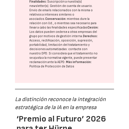
Finalidades:
Suscripción a nuestra(s)
newsletter(s). Gestión de cuenta de usuario.
Envío de emails relacionados con la misma o
relativos a intereses similares o
asociados.
Conservación:
mientras dure la
relación con Ud., o mientras sea necesario para
llevar a cabo las finalidades especificadas
Cesión:
Los datos pueden cederse a otras
empresas del
grupo
por motivos de gestión interna.
Derechos:
Acceso, rectificación, oposición, supresión,
portabilidad, limitación del tratatamiento y
decisiones automatizadas:
contacte con
nuestro DPD
. Si considera que el tratamiento no
se ajusta a la normativa vigente, puede presentar
reclamación ante la
AEPD
.
Más información:
Política de Protección de Datos
La distinción reconoce la integración
estratégica de la IA en la empresa
‘Premio al Futuro’ 2026
para ter Hürne