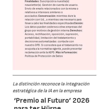
Finalidades:
Suscripción a nuestra(s)
newsletter(s). Gestión de cuenta de usuario.
Envío de emails relacionados con la misma o
relativos a intereses similares o
asociados.
Conservación:
mientras dure la
relación con Ud., o mientras sea necesario para
llevar a cabo las finalidades especificadas
Cesión:
Los datos pueden cederse a otras
empresas del
grupo
por motivos de gestión interna.
Derechos:
Acceso, rectificación, oposición, supresión,
portabilidad, limitación del tratatamiento y
decisiones automatizadas:
contacte con
nuestro DPD
. Si considera que el tratamiento no
se ajusta a la normativa vigente, puede presentar
reclamación ante la
AEPD
.
Más información:
Política de Protección de Datos
La distinción reconoce la integración
estratégica de la IA en la empresa
‘Premio al Futuro’ 2026
para ter Hürne