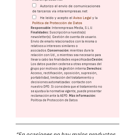
Autorizo el envío de comunicaciones
de terceros vía interempresas.net
He leído y acepto el
Aviso Legal
y la
Política de Protección de Datos
Responsable:
Interempresas Media, S.L.U.
Finalidades:
Suscripción a nuestra(s)
newsletter(s). Gestión de cuenta de usuario.
Envío de emails relacionados con la misma o
relativos a intereses similares o
asociados.
Conservación:
mientras dure la
relación con Ud., o mientras sea necesario para
llevar a cabo las finalidades especificadas
Cesión:
Los datos pueden cederse a otras
empresas del
grupo
por motivos de gestión interna.
Derechos:
Acceso, rectificación, oposición, supresión,
portabilidad, limitación del tratatamiento y
decisiones automatizadas:
contacte con
nuestro DPD
. Si considera que el tratamiento no
se ajusta a la normativa vigente, puede presentar
reclamación ante la
AEPD
.
Más información:
Política de Protección de Datos
“En ocasiones no hay malos productos,