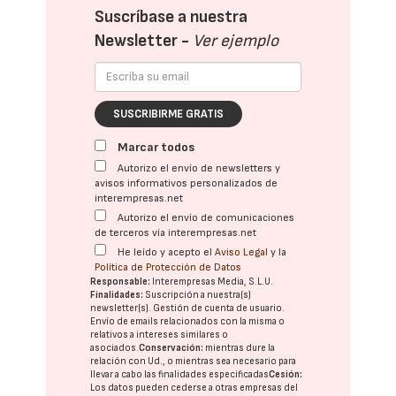
Suscríbase a nuestra
Newsletter -
Ver ejemplo
SUSCRIBIRME GRATIS
Marcar todos
Autorizo el envío de newsletters y
avisos informativos personalizados de
interempresas.net
Autorizo el envío de comunicaciones
de terceros vía interempresas.net
He leído y acepto el
Aviso Legal
y la
Política de Protección de Datos
Responsable:
Interempresas Media, S.L.U.
Finalidades:
Suscripción a nuestra(s)
newsletter(s). Gestión de cuenta de usuario.
Envío de emails relacionados con la misma o
relativos a intereses similares o
asociados.
Conservación:
mientras dure la
relación con Ud., o mientras sea necesario para
llevar a cabo las finalidades especificadas
Cesión:
Los datos pueden cederse a otras
empresas del