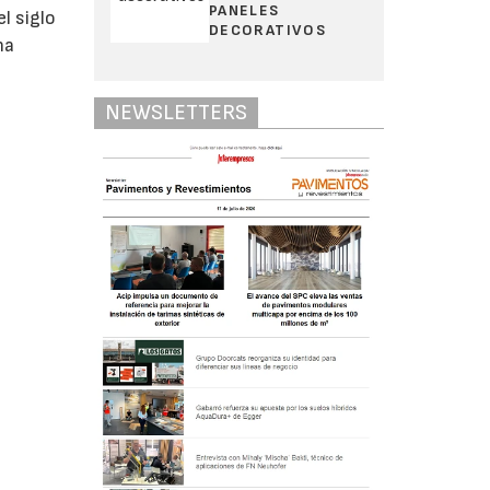
PANELES
l siglo
DECORATIVOS
na
e
NEWSLETTERS