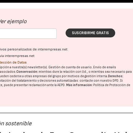
Ver ejemplo
SUSCRIBIRME GRATIS
ativos personalizados de interempresas.net
vía interempresas.net
otección de Datos
pción a nuestra(s) newsletter(s). Gestión de cuenta de usuario. Envío de emails
o asociados.
Conservación:
mientras dure la relación con Ud., o mientras sea necesario para
ueden cederse a otras
empresas del grupo
por motivos de gestión interna.
Derechos:
imitación del tratatamiento y decisiones automatizadas:
contacte con nuestro DPD
. Si
nte, puede presentar reclamación ante la
AEPD
.
Más información:
Política de Protección de
ón sostenible