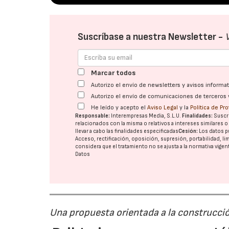
Suscríbase a nuestra Newsletter -
Marcar todos
Autorizo el envío de newsletters y avisos inform
Autorizo el envío de comunicaciones de terceros 
He leído y acepto el
Aviso Legal
y la
Política de Pr
Responsable:
Interempresas Media, S.L.U.
Finalidades:
Suscri
relacionados con la misma o relativos a intereses similares 
llevar a cabo las finalidades especificadas
Cesión:
Los datos p
Acceso, rectificación, oposición, supresión, portabilidad, l
considera que el tratamiento no se ajusta a la normativa vige
Datos
Una propuesta orientada a la construcci