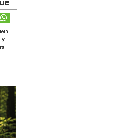
que
uelo
 y
ra