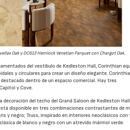
17/07/2026
31/07/2026
evellas Oak y DC613 Hemlock Venetian Parquet con Chargot Oak.
rnamentados del vestíbulo de Kedleston Hall, Corinthian equ
ales y circulares para crear un diseño elegante. Corinthi
to destacado dentro de un espacio comercial. Hay tres
Capitol y Cove.
a decoración del techo del Grand Saloon de Kedleston Hall.
 está disponible en tres combinaciones contrastantes de 
ris y negro; Truss, inspirado en interiores neoclásicos con
clásica de blanco y negro con un atrevido mármol verde.