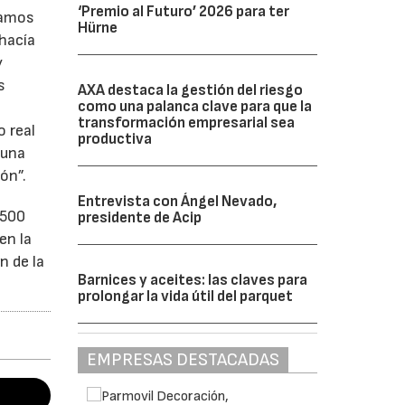
‘Premio al Futuro’ 2026 para ter
tamos
Hürne
 hacía
y
s
AXA destaca la gestión del riesgo
como una palanca clave para que la
transformación empresarial sea
o real
productiva
 una
ón”.
Entrevista con Ángel Nevado,
 500
presidente de Acip
en la
n de la
Barnices y aceites: las claves para
prolongar la vida útil del parquet
EMPRESAS DESTACADAS