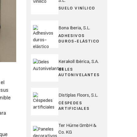
S.L.
SUELO VINÍLICO
Bona Iberia, S.L.
ADHESIVOS
DUROS-ELÁSTICO
Kerakoll Ibérica, S.A.
GELES
AUTONIVELANTES
el
 sus
Distiplas Floors, S.L.
nible
CÉSPEDES
ARTIFICIALES
ara
Ter Hürne GmbH &
Co. KG
 que