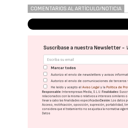
COMENTARIOS AL ARTÍCULO/NOTICIA
Suscríbase a nuestra Newsletter -
Marcar todos
Autorizo el envío de newsletters y avisos inform
Autorizo el envío de comunicaciones de terceros 
He leído y acepto el
Aviso Legal
y la
Política de Pr
Responsable:
Interempresas Media, S.L.U.
Finalidades:
Suscri
relacionados con la misma o relativos a intereses similares 
llevar a cabo las finalidades especificadas
Cesión:
Los datos p
Acceso, rectificación, oposición, supresión, portabilidad, l
considera que el tratamiento no se ajusta a la normativa vige
Datos