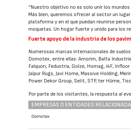
“Nuestro objetivo no es solo unir los mundos 
Más bien, queremos ofrecer al sector un lugar
plataforma y en el que puedan reunirse person
moquetas. Un hogar fuerte y unido para los r
Fuerte apoyo de la industria de los pav
Numerosas marcas internacionales de suelos y
Domotex, entre ellas: Amorim, Balta Industri
Falquon, Fedustria, Golze, Homag, i4F, Infloo
Jaipur Rugs, Javi Home, Massive Holding, Meri
Power Dekor Group, Selit, STP, ter Hürne, Tis
Por parte de los visitantes, la respuesta al e
EMPRESAS O ENTIDADES RELACIONAD
Domotex