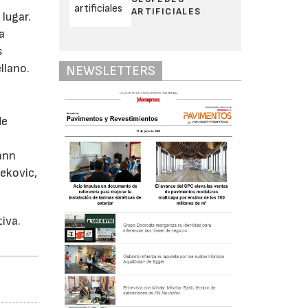
ARTIFICIALES
lugar.
a
s
llano.
NEWSLETTERS
de
mann
ekovic,
iva.