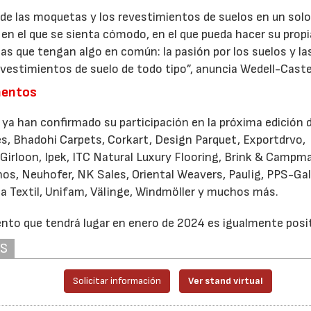
de las moquetas y los revestimientos de suelos en un solo 
 en el que se sienta cómodo, en el que pueda hacer su propi
as que tengan algo en común: la pasión por los suelos y la
evestimientos de suelo de todo tipo”, anuncia Wedell-Caste
imentos
a han confirmado su participación en la próxima edición 
es, Bhadohi Carpets, Corkart, Design Parquet, Exportdrvo,
r Girloon, Ipek, ITC Natural Luxury Flooring, Brink & Camp
nos, Neuhofer, NK Sales, Oriental Weavers, Paulig, PPS-Gal
ca Textil, Unifam, Välinge, Windmöller y muchos más.
vento que tendrá lugar en enero de 2024 es igualmente posit
AS
Solicitar información
Ver stand virtual