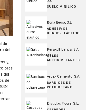
S.L.
SUELO VINÍLICO
Bona Iberia, S.L.
ADHESIVOS
DUROS-ELÁSTICO
l de
Kerakoll Ibérica, S.A.
ro del
GELES
AUTONIVELANTES
os y,
colores
s del
Ardex Cemento, S.A.
os de
BARNICES DE
 2024,
POLIURETANO
un
sentar
Distiplas Floors, S.L.
CÉSPEDES