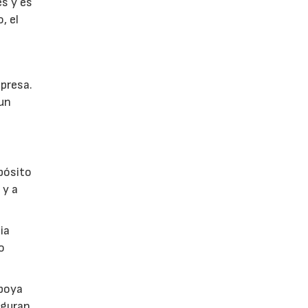
es y es
, el
mpresa.
 un
opósito
 y a
ia
o
apoya
eguran