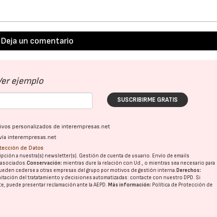
17/07/2026
31/07/2026
Deja un comentario
Ver ejemplo
SUSCRIBIRME GRATIS
ativos personalizados de interempresas.net
vía interempresas.net
otección de Datos
pción a nuestra(s) newsletter(s). Gestión de cuenta de usuario. Envío de emails
o asociados.
Conservación:
mientras dure la relación con Ud., o mientras sea necesario para
ueden cederse a otras
empresas del grupo
por motivos de gestión interna.
Derechos:
imitación del tratatamiento y decisiones automatizadas:
contacte con nuestro DPD
. Si
nte, puede presentar reclamación ante la
AEPD
.
Más información:
Política de Protección de