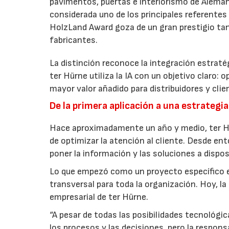
pavimentos, puertas e interiorismo de Alemani
considerada uno de los principales referentes
HolzLand Award goza de un gran prestigio tan
fabricantes.
La distinción reconoce la integración estratégi
ter Hürne utiliza la IA con un objetivo claro: 
mayor valor añadido para distribuidores y clien
De la primera aplicación a una estrategi
Hace aproximadamente un año y medio, ter Hürn
de optimizar la atención al cliente. Desde en
poner la información y las soluciones a dispos
Lo que empezó como un proyecto específico e
transversal para toda la organización. Hoy, la 
empresarial de ter Hürne.
“A pesar de todas las posibilidades tecnológicas
los procesos y las decisiones, pero la respon