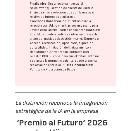
Finalidades:
Suscripción a nuestra(s)
newsletter(s). Gestión de cuenta de usuario.
Envío de emails relacionados con la misma o
relativos a intereses similares o
asociados.
Conservación:
mientras dure la
relación con Ud., o mientras sea necesario para
llevar a cabo las finalidades especificadas
Cesión:
Los datos pueden cederse a otras
empresas del
grupo
por motivos de gestión interna.
Derechos:
Acceso, rectificación, oposición, supresión,
portabilidad, limitación del tratatamiento y
decisiones automatizadas:
contacte con
nuestro DPD
. Si considera que el tratamiento no
se ajusta a la normativa vigente, puede presentar
reclamación ante la
AEPD
.
Más información:
Política de Protección de Datos
La distinción reconoce la integración
estratégica de la IA en la empresa
‘Premio al Futuro’ 2026