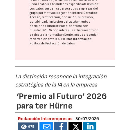
llevar a cabo las finalidades especificadas
Cesión:
Los datos pueden cederse a otras
empresas del
grupo
por motivos de gestión interna.
Derechos:
Acceso, rectificación, oposición, supresión,
portabilidad, limitación del tratatamiento y
decisiones automatizadas:
contacte con
nuestro DPD
. Si considera que el tratamiento no
se ajusta a la normativa vigente, puede presentar
reclamación ante la
AEPD
.
Más información:
Política de Protección de Datos
La distinción reconoce la integración
estratégica de la IA en la empresa
‘Premio al Futuro’ 2026
para ter Hürne
Redacción Interempresas
30/07/2026
675