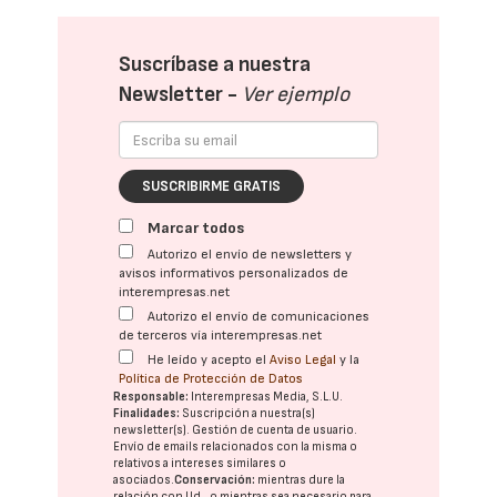
Suscríbase a nuestra
Newsletter -
Ver ejemplo
SUSCRIBIRME GRATIS
Marcar todos
Autorizo el envío de newsletters y
avisos informativos personalizados de
interempresas.net
Autorizo el envío de comunicaciones
de terceros vía interempresas.net
He leído y acepto el
Aviso Legal
y la
Política de Protección de Datos
Responsable:
Interempresas Media, S.L.U.
Finalidades:
Suscripción a nuestra(s)
newsletter(s). Gestión de cuenta de usuario.
Envío de emails relacionados con la misma o
relativos a intereses similares o
asociados.
Conservación:
mientras dure la
relación con Ud., o mientras sea necesario para