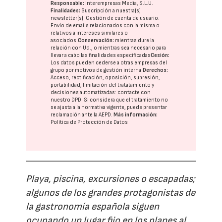
Responsable:
Interempresas Media, S.L.U.
Finalidades:
Suscripción a nuestra(s)
newsletter(s). Gestión de cuenta de usuario.
Envío de emails relacionados con la misma o
relativos a intereses similares o
asociados.
Conservación:
mientras dure la
relación con Ud., o mientras sea necesario para
llevar a cabo las finalidades especificadas
Cesión:
Los datos pueden cederse a otras
empresas del
grupo
por motivos de gestión interna.
Derechos:
Acceso, rectificación, oposición, supresión,
portabilidad, limitación del tratatamiento y
decisiones automatizadas:
contacte con
nuestro DPD
. Si considera que el tratamiento no
se ajusta a la normativa vigente, puede presentar
reclamación ante la
AEPD
.
Más información:
Política de Protección de Datos
Playa, piscina, excursiones o escapadas;
algunos de los grandes protagonistas de
la gastronomía española siguen
ocupando un lugar fijo en los planes al