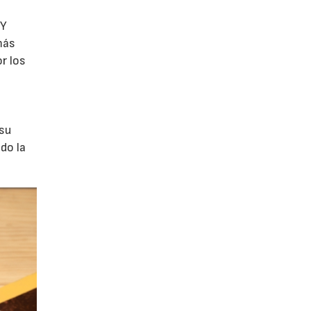
 Y
más
r los
a
 su
do la