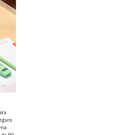
ara
seguro
ema