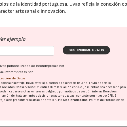
olos de la identidad portuguesa, Uvas refleja la conexión c
rácter artesanal e innovación.
Ver ejemplo
SUSCRIBIRME GRATIS
02/06/2026
07/07/2026
ativos personalizados de interempresas.net
vía interempresas.net
otección de Datos
pción a nuestra(s) newsletter(s). Gestión de cuenta de usuario. Envío de emails
o asociados.
Conservación:
mientras dure la relación con Ud., o mientras sea necesario para
ueden cederse a otras
empresas del grupo
por motivos de gestión interna.
Derechos:
imitación del tratatamiento y decisiones automatizadas:
contacte con nuestro DPD
. Si
nte, puede presentar reclamación ante la
AEPD
.
Más información:
Política de Protección de