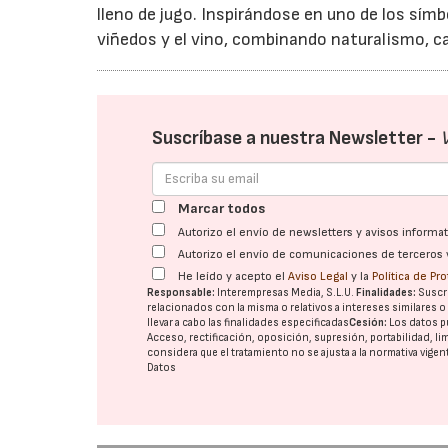
lleno de jugo. Inspirándose en uno de los símb
viñedos y el vino, combinando naturalismo, ca
Suscríbase a nuestra Newsletter -
Marcar todos
Autorizo el envío de newsletters y avisos inform
Autorizo el envío de comunicaciones de terceros 
He leído y acepto el
Aviso Legal
y la
Política de Pr
Responsable:
Interempresas Media, S.L.U.
Finalidades:
Suscri
relacionados con la misma o relativos a intereses similares 
llevar a cabo las finalidades especificadas
Cesión:
Los datos p
Acceso, rectificación, oposición, supresión, portabilidad, l
considera que el tratamiento no se ajusta a la normativa vige
Datos