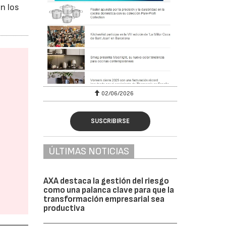
on los
02/06/2026
07/07
SUSCRIBIRSE
ÚLTIMAS NOTICIAS
AXA destaca la gestión del riesgo
como una palanca clave para que la
transformación empresarial sea
productiva