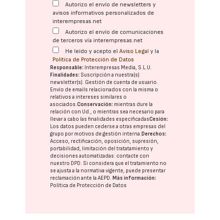
Autorizo el envío de newsletters y
avisos informativos personalizados de
interempresas.net
Autorizo el envío de comunicaciones
de terceros vía interempresas.net
He leído y acepto el
Aviso Legal
y la
Política de Protección de Datos
Responsable:
Interempresas Media, S.L.U.
Finalidades:
Suscripción a nuestra(s)
newsletter(s). Gestión de cuenta de usuario.
Envío de emails relacionados con la misma o
relativos a intereses similares o
asociados.
Conservación:
mientras dure la
relación con Ud., o mientras sea necesario para
llevar a cabo las finalidades especificadas
Cesión:
Los datos pueden cederse a otras
empresas del
grupo
por motivos de gestión interna.
Derechos:
Acceso, rectificación, oposición, supresión,
portabilidad, limitación del tratatamiento y
decisiones automatizadas:
contacte con
nuestro DPD
. Si considera que el tratamiento no
se ajusta a la normativa vigente, puede presentar
reclamación ante la
AEPD
.
Más información:
Política de Protección de Datos