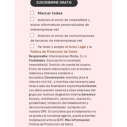
SUSCRIBIRME GRATIS
Marcar todos
Autorizo el envío de newsletters y
avisos informativos personalizados de
interempresas.net
Autorizo el envío de comunicaciones
de terceros vía interempresas.net
He leído y acepto el
Aviso Legal
y la
Política de Protección de Datos
Responsable:
Interempresas Media, S.L.U.
Finalidades:
Suscripción a nuestra(s)
newsletter(s). Gestión de cuenta de usuario.
Envío de emails relacionados con la misma o
relativos a intereses similares o
asociados.
Conservación:
mientras dure la
relación con Ud., o mientras sea necesario para
llevar a cabo las finalidades especificadas
Cesión:
Los datos pueden cederse a otras
empresas del
grupo
por motivos de gestión interna.
Derechos:
Acceso, rectificación, oposición, supresión,
portabilidad, limitación del tratatamiento y
decisiones automatizadas:
contacte con
nuestro DPD
. Si considera que el tratamiento no
se ajusta a la normativa vigente, puede presentar
reclamación ante la
AEPD
.
Más información:
Política de Protección de Datos