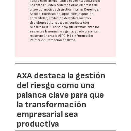
llevar a cabo las finalidades especificadas
Cesión:
Los datos pueden cederse a otras
empresas del
grupo
por motivos de gestión interna.
Derechos:
Acceso, rectificación, oposición, supresión,
portabilidad, limitación del tratatamiento y
decisiones automatizadas:
contacte con
nuestro DPD
. Si considera que el tratamiento no
se ajusta a la normativa vigente, puede presentar
reclamación ante la
AEPD
.
Más información:
Política de Protección de Datos
AXA destaca la gestión
del riesgo como una
palanca clave para que
la transformación
empresarial sea
productiva