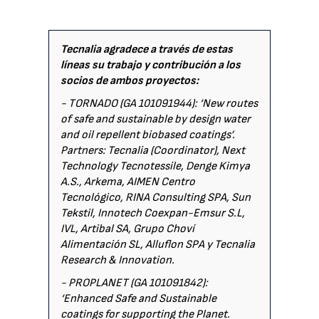
Tecnalia agradece a través de estas
líneas su trabajo y contribución a los
socios de ambos proyectos:
- TORNADO (GA 101091944): ‘New routes
of safe and sustainable by design water
and oil repellent biobased coatings’.
Partners: Tecnalia (Coordinator), Next
Technology Tecnotessile, Denge Kimya
A.S., Arkema, AIMEN Centro
Tecnológico, RINA Consulting SPA, Sun
Tekstil, Innotech Coexpan-Emsur S.L,
IVL, Artibal SA, Grupo Choví
Alimentación SL, Alluflon SPA y Tecnalia
Research & Innovation.
- PROPLANET (GA 101091842):
‘Enhanced Safe and Sustainable
coatings for supporting the Planet.