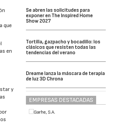
Se abren las solicitudes para
ión
exponer en The Inspired Home
Show 2027
ca que
Tortilla, gazpacho y bocadillo: los
l
clásicos que resisten todas las
ras en
tendencias del verano
Dreame lanza la máscara de terapia
de luz 3D Chrona
star y
nas
EMPRESAS DESTACADAS
por
los