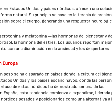
e en Estados Unidos y países nórdicos, ofrecen una soluc
forma natural. Su principio se basa en la terapia de presión
resión sobre el cuerpo, generando una respuesta neurológi
e serotonina y melatonina —las hormonas del bienestar y de
ortisol, la hormona del estrés. Los usuarios reportan mejo
nto con una disminución en la ansiedad y los despertares
en Europa
peso se ha disparado en países donde la cultura del biene
Estados Unidos y los países escandinavos, donde las perso
, el uso de estos nórdicos ha demostrado ser una de las
En España, esta tendencia comienza a expandirse, liderada 
s nórdicos pesados y posicionarlos como una alternativa a 