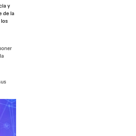
cia y
 de la
 los
poner
la
sus