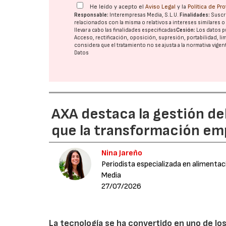
He leído y acepto el
Aviso Legal
y la
Política de Pr
Responsable:
Interempresas Media, S.L.U.
Finalidades:
Suscri
relacionados con la misma o relativos a intereses similares 
llevar a cabo las finalidades especificadas
Cesión:
Los datos p
Acceso, rectificación, oposición, supresión, portabilidad, l
considera que el tratamiento no se ajusta a la normativa vige
Datos
AXA destaca la gestión de
que la transformación emp
Nina Jareño
Periodista especializada en alimentac
Media
27/07/2026
La tecnología se ha convertido en uno de los