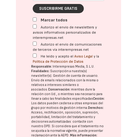
SUSCRIBIRME GRATIS
Marcar todos
Autorizo el envío de newsletters y
avisos informativos personalizados de
interempresas.net
Autorizo el envío de comunicaciones
de terceros vía interempresas.net
He leído y acepto el
Aviso Legal
y la
Política de Protección de Datos
Responsable:
Interempresas Media, S.L.U.
Finalidades:
Suscripción a nuestra(s)
newsletter(s). Gestión de cuenta de usuario.
Envío de emails relacionados con la misma o
relativos a intereses similares o
asociados.
Conservación:
mientras dure la
relación con Ud., o mientras sea necesario para
llevar a cabo las finalidades especificadas
Cesión:
Los datos pueden cederse a otras
empresas del
grupo
por motivos de gestión interna.
Derechos:
Acceso, rectificación, oposición, supresión,
portabilidad, limitación del tratatamiento y
decisiones automatizadas:
contacte con
nuestro DPD
. Si considera que el tratamiento no
se ajusta a la normativa vigente, puede presentar
reclamación ante la
AEPD
.
Más información: