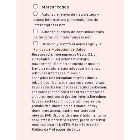
Marcar todos
Autorizo el envío de newsletters y
avisos informativos personalizados de
interempresas.net
Autorizo el envío de comunicaciones
de terceros vía interempresas.net
He leído y acepto el
Aviso Legal
y la
Política de Protección de Datos
Responsable:
Interempresas Media, S.L.U.
Finalidades:
Suscripción a nuestra(s)
newsletter(s). Gestión de cuenta de usuario.
Envío de emails relacionados con la misma o
relativos a intereses similares o
asociados.
Conservación:
mientras dure la
relación con Ud., o mientras sea necesario para
llevar a cabo las finalidades especificadas
Cesión:
Los datos pueden cederse a otras
empresas del
grupo
por motivos de gestión interna.
Derechos:
Acceso, rectificación, oposición, supresión,
portabilidad, limitación del tratatamiento y
decisiones automatizadas:
contacte con
nuestro DPD
. Si considera que el tratamiento no
se ajusta a la normativa vigente, puede presentar
reclamación ante la
AEPD
.
Más información:
Política de Protección de Datos