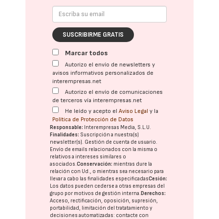
SUSCRIBIRME GRATIS
Marcar todos
Autorizo el envío de newsletters y
avisos informativos personalizados de
interempresas.net
Autorizo el envío de comunicaciones
de terceros vía interempresas.net
He leído y acepto el
Aviso Legal
y la
Política de Protección de Datos
Responsable:
Interempresas Media, S.L.U.
Finalidades:
Suscripción a nuestra(s)
newsletter(s). Gestión de cuenta de usuario.
Envío de emails relacionados con la misma o
relativos a intereses similares o
asociados.
Conservación:
mientras dure la
relación con Ud., o mientras sea necesario para
llevar a cabo las finalidades especificadas
Cesión:
Los datos pueden cederse a otras
empresas del
grupo
por motivos de gestión interna.
Derechos:
Acceso, rectificación, oposición, supresión,
portabilidad, limitación del tratatamiento y
decisiones automatizadas:
contacte con