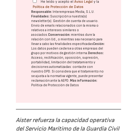
He leído y acepto el
Aviso Legal
y la
Política de Protección de Datos
Responsable:
Interempresas Media, S.L.U.
Finalidades:
Suscripción a nuestra(s)
newsletter(s). Gestión de cuenta de usuario.
Envío de emails relacionados con la misma o
relativos a intereses similares o
asociados.
Conservación:
mientras dure la
relación con Ud., o mientras sea necesario para
llevar a cabo las finalidades especificadas
Cesión:
Los datos pueden cederse a otras
empresas del
grupo
por motivos de gestión interna.
Derechos:
Acceso, rectificación, oposición, supresión,
portabilidad, limitación del tratatamiento y
decisiones automatizadas:
contacte con
nuestro DPD
. Si considera que el tratamiento no
se ajusta a la normativa vigente, puede presentar
reclamación ante la
AEPD
.
Más información:
Política de Protección de Datos
Aister refuerza la capacidad operativa
del Servicio Marítimo de la Guardia Civil